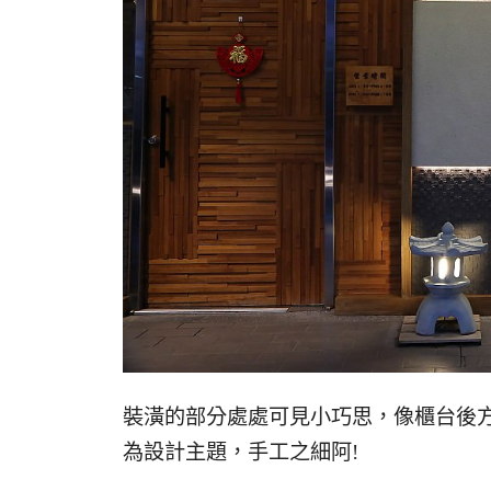
裝潢的部分處處可見小巧思，像櫃台後
為設計主題，手工之細阿!