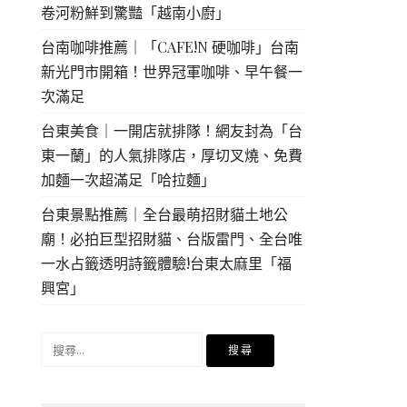
卷河粉鮮到驚豔「越南小廚」
台南咖啡推薦｜「CAFE!N 硬咖啡」台南
新光門市開箱！世界冠軍咖啡、早午餐一
次滿足
台東美食｜一開店就排隊！網友封為「台
東一蘭」的人氣排隊店，厚切叉燒、免費
加麵一次超滿足「哈拉麵」
台東景點推薦｜全台最萌招財貓土地公
廟！必拍巨型招財貓、台版雷門、全台唯
一水占籤透明詩籤體驗!台東太麻里「福
興宮」
搜
尋
關
鍵