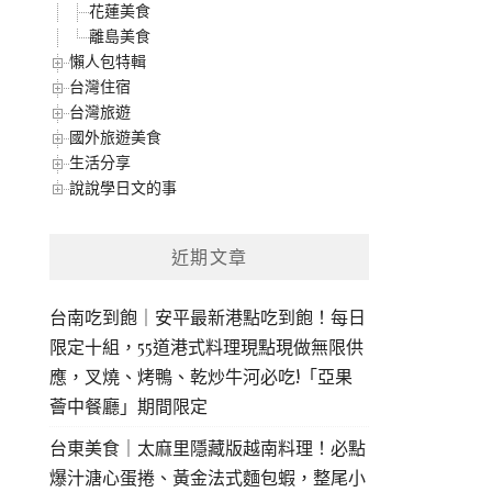
花蓮美食
離島美食
懶人包特輯
台灣住宿
台灣旅遊
國外旅遊美食
生活分享
說說學日文的事
近期文章
台南吃到飽｜安平最新港點吃到飽！每日
限定十組，55道港式料理現點現做無限供
應，叉燒、烤鴨、乾炒牛河必吃!「亞果
薈中餐廳」期間限定
台東美食｜太麻里隱藏版越南料理！必點
爆汁溏心蛋捲、黃金法式麵包蝦，整尾小