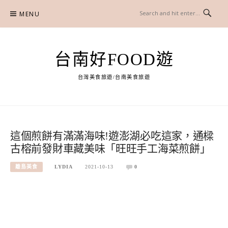
Skip
MENU
to
content
台南好FOOD遊
台灣美食旅遊/台南美食旅遊
這個煎餅有滿滿海味!遊澎湖必吃這家，通樑
古榕前發財車藏美味「旺旺手工海菜煎餅」
離島美食
LYDIA
2021-10-13
0