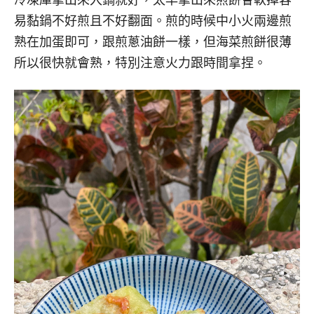
易黏鍋不好煎且不好翻面。煎的時候中小火兩邊煎
熟在加蛋即可，跟煎蔥油餅一樣，但海菜煎餅很薄
所以很快就會熟，特別注意火力跟時間拿捏。