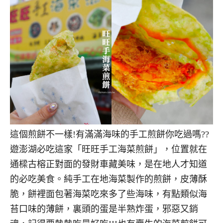
這個煎餅不一樣!有滿滿海味的手工煎餅你吃過嗎??
遊澎湖必吃這家「旺旺手工海菜煎餅」，位置就在
通樑古榕正對面的發財車藏美味，是在地人才知道
的必吃美食。純手工在地海菜製作的煎餅，皮薄酥
脆，餅裡面包著海菜吃來多了些海味，有點類似海
苔口味的薄餅，裏頭的蛋是半熟炸蛋，邪惡又銷