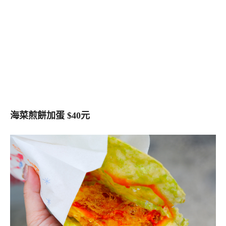
海菜煎餅加蛋 $40元