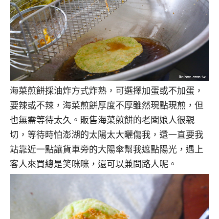
海菜煎餅採油炸方式炸熟，可選擇加蛋或不加蛋，
要辣或不辣，海菜煎餅厚度不厚雖然現點現煎，但
也無需等待太久。販售海菜煎餅的老闆娘人很親
切，等待時怕澎湖的太陽太大曬傷我，還一直要我
站靠近一點讓貨車旁的大陽傘幫我遮點陽光，遇上
客人來買總是笑咪咪，還可以兼問路人呢。