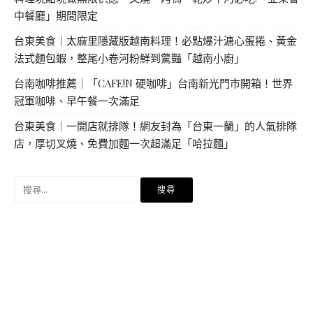
中餐廳」期間限定
台東美食｜太麻里隱藏版越南料理！必點爆汁溏心蛋捲、黃金
法式麵包蝦，整尾小卷河粉鮮到驚豔「越南小廚」
台南咖啡推薦｜「CAFE!N 硬咖啡」台南新光門市開箱！世界
冠軍咖啡、早午餐一次滿足
台東美食｜一開店就排隊！網友封為「台東一蘭」的人氣排隊
店，厚切叉燒、免費加麵一次超滿足「哈拉麵」
搜
尋
關
鍵
字: