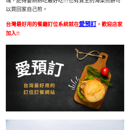
魂，記得要熱熱吃最好吃!!!也有賣生的海菜煎餅可
以買回家自己煎。
愛預訂
台灣最好用的餐廳訂位系統就在
，歡迎店家
加入
!!