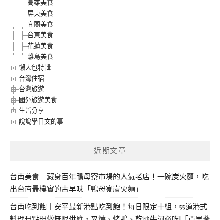
高雄美食
屏東美食
宜蘭美食
台東美食
花蓮美食
離島美食
懶人包特輯
台灣住宿
台灣旅遊
國外旅遊美食
生活分享
說說學日文的事
近期文章
台南美食｜藏身百年鴨母寮市場的人氣老店！一碗炭火麵，吃
出台南最樸實的古早味「鴨母寮炭火麵」
台南吃到飽｜安平最新港點吃到飽！每日限定十組，55道港式
料理現點現做無限供應，叉燒、烤鴨、乾炒牛河必吃!「亞果薈