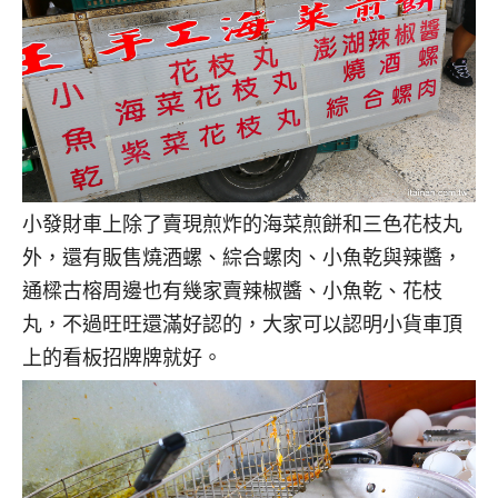
小發財車上除了賣現煎炸的海菜煎餅和三色花枝丸
外，還有販售燒酒螺、綜合螺肉、小魚乾與辣醬，
通樑古榕周邊也有幾家賣辣椒醬、小魚乾、花枝
丸，不過旺旺還滿好認的，大家可以認明小貨車頂
上的看板招牌牌就好。