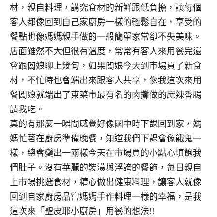
材，親自料理，講究食材的新鮮跟低負擔，讓每個
客人都像回到自己家廚房一樣的輕鬆自在，享受的
餐點也像媽媽親手做的一般簡單家常卻不失美味。
店面雖然不大但很有溫度，常常有客人來用餐完還
會跟闆娘聊上幾句，如果闆娘今天到市場買了新食
材，不忙時也會端出來跟客人共享，像我這次來用
餐闆娘就端出了東菜市最有名的肉攤做的麻辣香腸
請我吃。
真的有那麼一瞬間感覺好像國中時下課回到家，媽
媽忙著在廚房準備晚餐，知道我們下課會像餓鬼一
樣，總會變出一兩樣今天在市場買的小點心填飽我
們肚子。沒有華麗的裝潢與浮誇的餐飾，毎日親自
上市場挑選食材，精心做出健康料理，讓客人就像
回到自家廚房品嘗媽媽手作料理一樣的幸福，是我
這次來「聖皮耶小廚房」用餐的想法!!