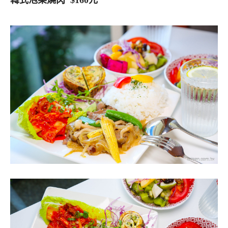
韓式泡菜燒肉 $160元