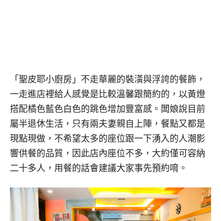
「聖皮耶小廚房」不走華麗的裝潢與浮誇的餐飾，
一走進店裡給人感覺是比較溫馨跟簡約的，以黃燈
搭配橘色藍色白色的跳色增加豐富感。闆娘說目前
屬半退休生活，只有兩夫妻親自上陣，餐點又都是
現點現做，不希望太多的座位跟一下湧入的人潮影
響供餐的品質，因此店內座位不多，大約僅可容納
二十多人，用餐的話會建議大家事先預約唷。