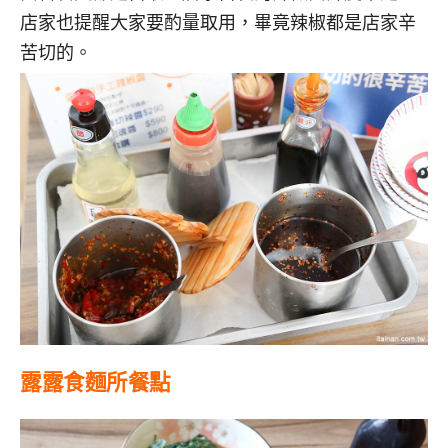
店家也提醒大家要酌量取用，畢竟辣椒都是店家辛
苦切的。
露露食麵所餐點