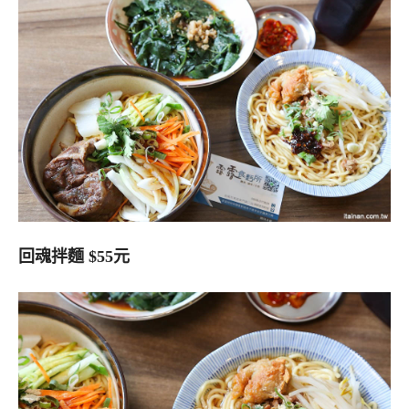
回魂拌麵 $55元