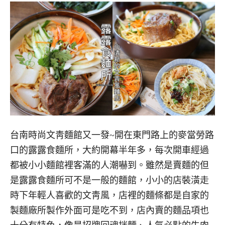
台南時尚文靑麵館又一發~開在東門路上的麥當勞路
口的露露食麵所，大約開幕半年多，每次開車經過
都被小小麵館裡客滿的人潮嚇到。雖然是賣麵的但
是露露食麵所可不是一般的麵館，小小的店裝潢走
時下年輕人喜歡的文靑風，店裡的麵條都是自家的
製麵廠所製作外面可是吃不到，店內賣的麵品項也