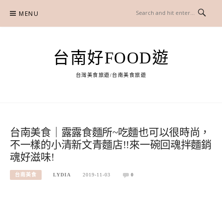
Skip
MENU
to
content
台南好FOOD遊
台灣美食旅遊/台南美食旅遊
台南美食｜露露食麵所~吃麵也可以很時尚，
不一樣的小清新文青麵店!!來一碗回魂拌麵銷
魂好滋味!
台南美食
LYDIA
2019-11-03
0