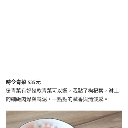
時令青菜 $35元
燙青菜有好幾款青菜可以選，我點了枸杞葉，淋上
的細緻肉燥與蒜泥，一點點的鹹香與清淡感。