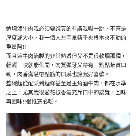
這塊滷牛肉我必須要說真的有讓我嚇一跳，不管是
厚度或大小，我一個人左手拿筷子夾根本夾不動的
重量阿!!
而且這牛肉滷製的非常熟透但又不是很軟爛那種，
輕輕一咬就能化開，肉質彈牙又帶有一點點紮實口
勁，肉香滿溢帶點筋的口感也讓我好喜歡。
整碗麵從配菜到麵條甚至是主角滷牛肉，都在水準
之上，尤其我很愛花椒香氣充斥口中的感覺，回味
再回味!!很推薦必吃。