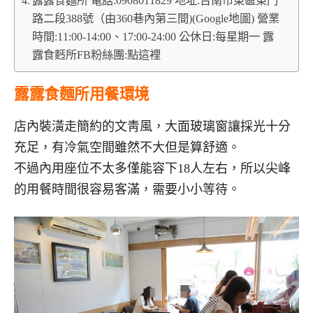
露露食麵所 電話:0908011829 地址:台南市東區東門
路二段388號（由360巷內第三間)(Google地圖) 營業
時間:11:00-14:00、17:00-24:00 公休日:每星期一 露
露食麫所FB粉絲團:點這裡
露露食麵所用餐環境
店內裝潢走簡約的文靑風，大面玻璃窗讓採光十分
充足，有冷氣空間雖然不大但是算舒適。
不過內用座位不太多僅能容下18人左右，所以尖峰
的用餐時間很容易客滿，需要小小等待。