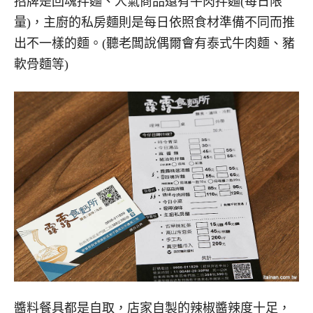
招牌是回魂拌麵、人氣商品還有牛肉拌麵(每日限
量)，主廚的私房麵則是每日依照食材準備不同而推
出不一樣的麵。(聽老闆說偶爾會有泰式牛肉麵、豬
軟骨麵等)
醬料餐具都是自取，店家自製的辣椒醬辣度十足，