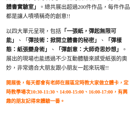
體書實驗室」
。總共展出超過200件作品，每件作品
都是讓人嘖嘖稱奇的創意!!
以四大單元呈現，包括
「一張紙，彈起無限可
能」
、「
彈技術：掀開立體書的秘密」
、
「彈樣
態：紙張變身術」
、
「彈創意：大師奇思妙想」
。
展出的現場也能透過不少互動體驗來感受紙張的奧
妙，非常適合大朋友跟小朋友一起來玩喔!!
開展後，每天都會有老師在展區定時教大家做立體卡
，定
時教學場次
10:30-11:3
0、14:00-15:00、16:00-17:00，有興
趣的朋友記得來體驗一番。