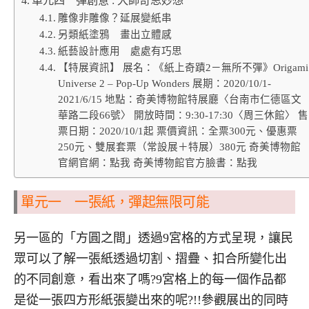
單元四 彈創意 : 大師奇思妙想
雕像非雕像？延展變紙串
另類紙塗鴉 畫出立體感
紙藝設計應用 處處有巧思
【特展資訊】 展名：《紙上奇蹟2－無所不彈》Origami
Universe 2 – Pop-Up Wonders 展期：2020/10/1-
2021/6/15 地點：奇美博物館特展廳〈台南市仁德區文
華路二段66號〉 開放時間：9:30-17:30〈周三休館〉 售
票日期：2020/10/1起 票價資訊：全票300元、優惠票
250元、雙展套票（常設展＋特展）380元 奇美博物館
官網官網：點我 奇美博物館官方臉書：點我
單元一 一張紙，彈起無限可能
另一區的「方圓之間」透過9宮格的方式呈現，讓民
眾可以了解一張紙透過切割、摺疊、扣合所變化出
的不同創意，看出來了嗎?9宮格上的每一個作品都
是從一張四方形紙張變出來的呢?!!參觀展出的同時