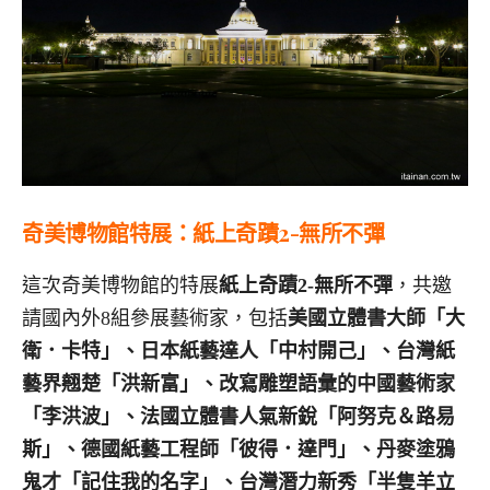
奇美博物館特展：紙上奇蹟
2-
無所不彈
這次奇美博物館的特展
紙上奇蹟2-無所不彈
，共邀
請國內外8組參展藝術家，包括
美國立體書大師「大
衛．卡特」、日本紙藝達人「中村開己」、台灣紙
藝界翹楚「洪新富」、改寫雕塑語彙的中國藝術家
「李洪波」、法國立體書人氣新銳「阿努克＆路易
斯」、德國紙藝工程師「彼得．達門」、丹麥塗鴉
鬼才「記住我的名字」、台灣潛力新秀「半隻羊立