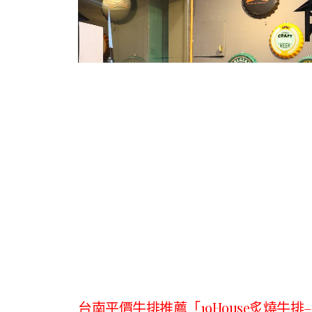
台南平價牛排推薦「
19House
炙燒牛排
–