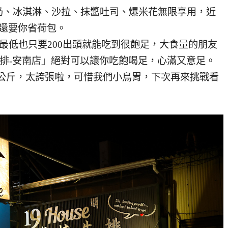
奶、冰淇淋、沙拉、抹醬吐司、爆米花無限享用，近
還要你省荷包。
餐最低也只要200出頭就能吃到很飽足，大食量的朋友
燒牛排-安南店」絕對可以讓你吃飽喝足，心滿又意足。
5公斤，太誇張啦，可惜我們小鳥胃，下次再來挑戰看