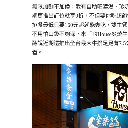
無限加麵不加價，還有自助吧濃湯、珍
期更推出訂位就享9折，不但要你吃超飽
排餐最低只要160元起就能爽吃，雙主
不用怕口袋不夠深，來「19House炙
聽說近期還推出全台最大牛排足足有7.
看。