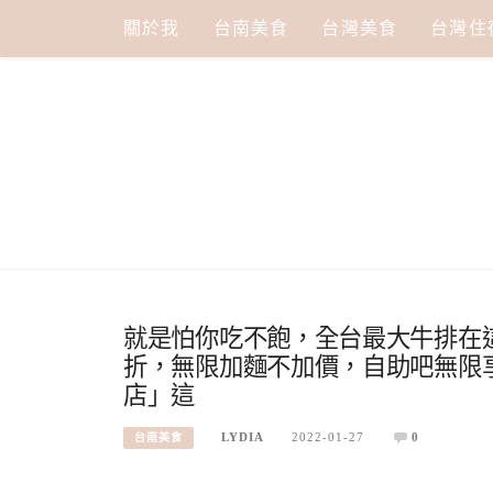
Skip
關於我
台南美食
台灣美食
台灣住
to
content
就是怕你吃不飽，全台最大牛排在這
折，無限加麵不加價，自助吧無限享用
店」這
LYDIA
2022-01-27
0
台南美食