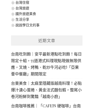
台灣住宿
台灣旅遊
國外旅遊美食
生活分享
說說學日文的事
近期文章
台南吃到飽｜安平最新港點吃到飽！每日
限定十組，55道港式料理現點現做無限供
應，叉燒、烤鴨、乾炒牛河必吃!「亞果
薈中餐廳」期間限定
台東美食｜太麻里隱藏版越南料理！必點
爆汁溏心蛋捲、黃金法式麵包蝦，整尾小
卷河粉鮮到驚豔「越南小廚」
台南咖啡推薦｜「CAFE!N 硬咖啡」台南