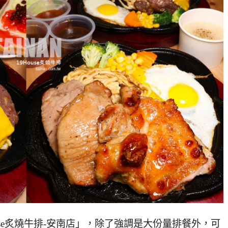
use炙燒牛排-安南店」，除了強調是大份量排餐外，可