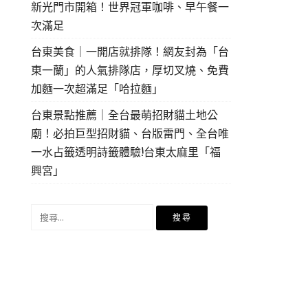
新光門市開箱！世界冠軍咖啡、早午餐一
次滿足
台東美食｜一開店就排隊！網友封為「台
東一蘭」的人氣排隊店，厚切叉燒、免費
加麵一次超滿足「哈拉麵」
台東景點推薦｜全台最萌招財貓土地公
廟！必拍巨型招財貓、台版雷門、全台唯
一水占籤透明詩籤體驗!台東太麻里「福
興宮」
搜
尋
關
鍵
字: