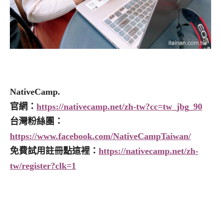
NativeCamp.
官網：
https://nativecamp.net/zh-tw?cc=tw_jbg_90
台灣粉絲團：
https://www.facebook.com/NativeCampTaiwan/
免費試用註冊點這裡：
https://nativecamp.net/zh-
tw/register?clk=1