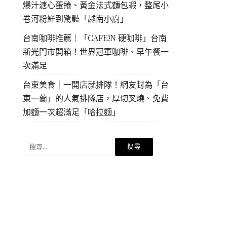
爆汁溏心蛋捲、黃金法式麵包蝦，整尾小
卷河粉鮮到驚豔「越南小廚」
台南咖啡推薦｜「CAFE!N 硬咖啡」台南
新光門市開箱！世界冠軍咖啡、早午餐一
次滿足
台東美食｜一開店就排隊！網友封為「台
東一蘭」的人氣排隊店，厚切叉燒、免費
加麵一次超滿足「哈拉麵」
搜
尋
關
鍵
字: