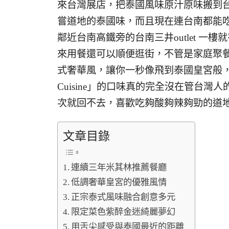
來台灣展店，把泰國風味原汁原味搬到
嘗道地的泰國味，而且現在連台南都能吃到「NA
鄰近台南高鐵旁的台南三井outlet 一樓就有
來用餐還可以順便逛街，不管是家庭聚
式奢華風，讓你一秒像飛到泰國皇宮般，菜
Cuisine」的口味真的完全沒在管台
次就回不去，喜歡吃夠酸夠辣夠勁的道
文章目錄
連續三年米其林推薦餐廳
低調奢華皇宮的優雅風情
正宗泰式風味融合創意多元
限定菜色紫醉金迷綺麗夢幻
用舌尖感受與泰國最近的距離