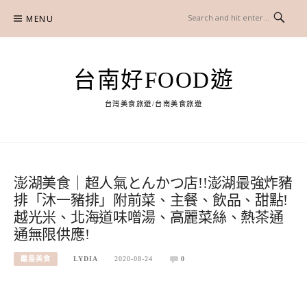
Skip
MENU
to
content
台南好FOOD遊
台灣美食旅遊/台南美食旅遊
澎湖美食｜超人氣とんかつ店!!澎湖最強炸豬
排「沐一豬排」附前菜、主餐、飲品、甜點!
越光米、北海道味噌湯、高麗菜絲、熱茶通
通無限供應!
離島美食
LYDIA
2020-08-24
0