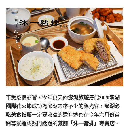
不受疫情影響，今年夏天的
澎湖旅遊
搭配
2020澎湖
國際花火節
成功為澎湖帶來不少的觀光客，
澎湖必
吃美食推薦
一定要收藏的還有這家在今年六月份首
開幕就造成熱門話題的
藏前「沐一豬排」專賣店
，