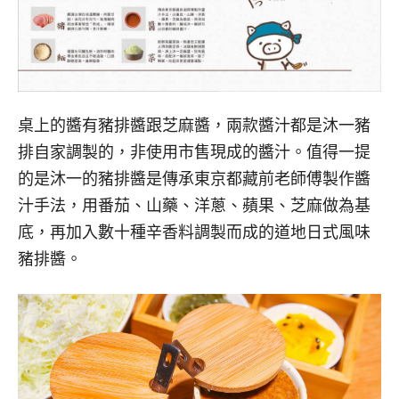
桌上的醬有豬排醬跟芝麻醬，兩款醬汁都是沐一豬
排自家調製的，非使用市售現成的醬汁。值得一提
的是沐一的豬排醬是傳承東京都藏前老師傅製作醬
汁手法，用番茄、山藥、洋蔥、蘋果、芝麻做為基
底，再加入數十種辛香料調製而成的道地日式風味
豬排醬。