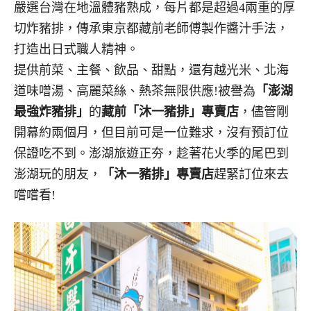
嚴選台灣在地溫體豬熟成，每片都是超過4兩重的厚
切炸豬排，傳承東京都藏前老師傅製作醬汁手法，
打造出日式職人精神。
提供前菜、主餐、飲品、甜點，還有越光米、北海
道味噌湯、高麗菜絲、熱茶無限供應!被譽為
「澎湖
最強炸豬排」
的
藏前「沐一豬排」專賣店
，儘管剛
開幕約兩個月，但目前可是一位難求，沒有預訂位
保證吃不到。澎湖旅遊正夯，趁著花火季的尾巴到
澎湖玩的朋友，
「沐一豬排」專賣店
趕緊訂位來去
嚐嚐看!