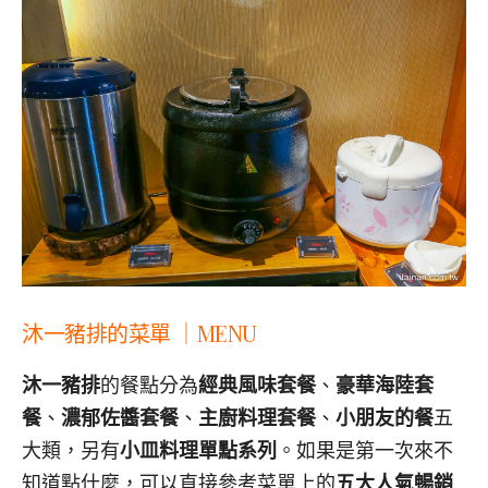
沐一豬排的菜單 ｜MENU
沐一豬排
的餐點分為
經典風味套餐
、
豪華海陸套
餐
、
濃郁佐醬套餐
、
主廚料理套餐
、
小朋友的餐
五
大類，另有
小皿料理單點系列
。如果是第一次來不
知道點什麼，可以直接參考菜單上的
五大人氣暢銷