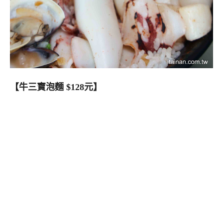
【牛三寶泡麵 $128元】