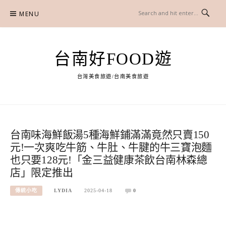
Skip
MENU
to
content
台南好FOOD遊
台灣美食旅遊/台南美食旅遊
台南味海鮮飯湯5種海鮮鋪滿滿竟然只賣150
元!一次爽吃牛筋、牛肚、牛腱的牛三寶泡麵
也只要128元!「金三益健康茶飲台南林森總
店」限定推出
傳統小吃
LYDIA
2025-04-18
0