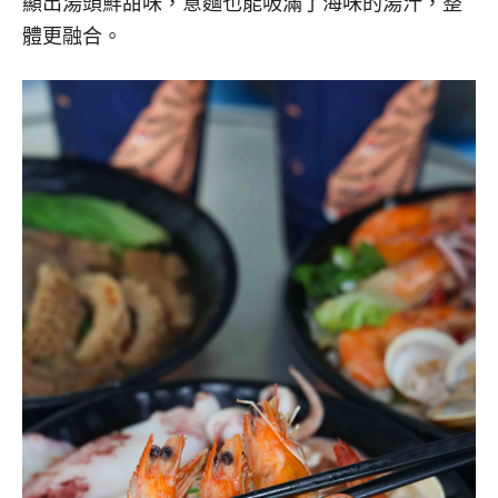
顯出湯頭鮮甜味，意麵也能吸滿了海味的湯汁，整
體更融合。