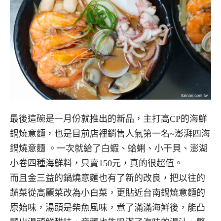
最後這碗是一月份就推出的新品，主打高CP的海鮮
鍋燒意麵，也是目前店裡銷售人氣第一名~澎湃四海
鍋燒意麵 。一次就給了白蝦、蛤蜊、小干貝、澎湖
小卷四種海鮮料，只賣150元，真的很超值。
而且金三益的鍋燒意麵也有了新的改良，把以往的
蔬菜從高麗菜改為小白菜，更貼近台南鍋燒意麵的
原始味，湯頭是柴魚風味，煮了滿滿海鮮後，能凸