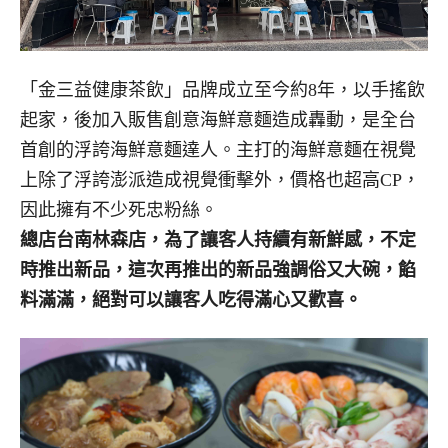
「金三益健康茶飲」品牌成立至今約8年，以手搖飲
起家，後加入販售創意海鮮意麵造成轟動，是全台
首創的浮誇海鮮意麵達人。主打的海鮮意麵在視覺
上除了浮誇澎派造成視覺衝擊外，價格也超高CP，
因此擁有不少死忠粉絲。
總店台南林森店，為了讓客人持續有新鮮感，不定
時推出新品，這次再推出的新品強調俗又大碗，餡
料滿滿，絕對可以讓客人吃得滿心又歡喜。