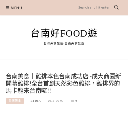
Skip
MENU
to
content
台南好FOOD遊
台灣美食旅遊/台南美食旅遊
台南美食｜雞排本色台南成功店~成大商圈新
開幕雞排!全台首創天然彩色雞排，雞排界的
馬卡龍來台南囉!!
台南美食
LYDIA
2018-06-07
0