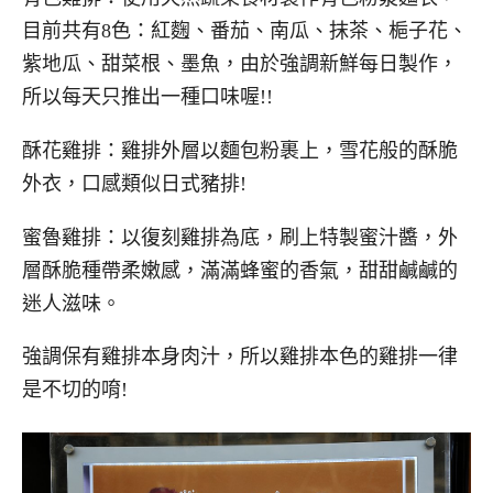
目前共有8色：紅麴、番茄、南瓜、抹茶、梔子花、
紫地瓜、甜菜根、墨魚，由於強調新鮮每日製作，
所以每天只推出一種口味喔!!
酥花雞排：雞排外層以麵包粉裹上，雪花般的酥脆
外衣，口感類似日式豬排!
蜜魯雞排：以復刻雞排為底，刷上特製蜜汁醬，外
層酥脆種帶柔嫩感，滿滿蜂蜜的香氣，甜甜鹹鹹的
迷人滋味。
強調保有雞排本身肉汁，所以雞排本色的雞排一律
是不切的唷!