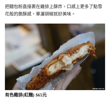
把麵包粉直接裹在雞排上酥炸，口感上更多了點雪
花般的脆酥感，單灑胡椒就好美味。
有色雞排(紅麴) $65元