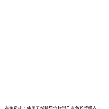
有色雞排：使用天然蔬果食材製作有色粉漿麵衣，