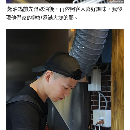
起油鍋前先瀝乾油後，再依照客人喜好調味，我發
現他們家的雞排還滿大塊的耶。