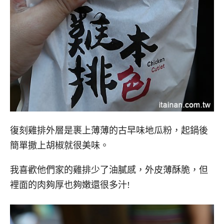
復刻雞排外層是裹上薄薄的古早味地瓜粉，起鍋後
簡單撒上胡椒就很美味。
我喜歡他們家的雞排少了油膩感，外皮薄酥脆，但
裡面的肉夠厚也夠嫩還很多汁!