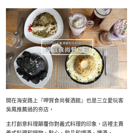
開在海安路上『呷賀食尚餐酒館』也是三立愛玩客
吳鳳推薦過的夯店，
主打創意料理顛覆你對義式料理的印象，店裡主賣
義式料理和鍋物、點心、飲品和調酒、啤酒，