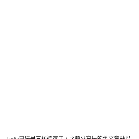
Lydia已經是三訪這家店，之前分享過的舊文章點以