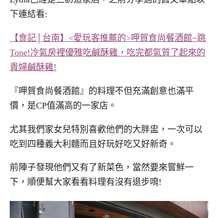
下連結看:
【食記│台南】<愛玩客推薦的>呷賀食尚餐酒館~跳
Tone!冷氣房裡優雅吃鹹酥雞，吃完都氣質了起來的
貴婦鹹酥雞!
『呷賀食尚餐酒館』的料理不但充滿創意也滿平
價，是CP值滿高的一家店。
尤其我們家女兒特別喜歡他們的大胖盅，一次可以
吃到四種義大利麵而且好玩好吃又好新奇。
前陣子發現他們又有了新菜色，當然要來嘗鮮一
下，順便幫大家看看料理有沒有退步唷!