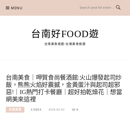
Skip
MENU
to
content
台南好FOOD遊
台灣美食旅遊/台南美食旅遊
台南美食｜呷賀食尚餐酒館:火山爆發起司炒
飯，熊熊火焰好震撼，金黃蛋汁與起司超邪
惡!｜IG熱門打卡餐廳｜超好拍乾燥花｜想當
網美來這裡
台南美食
LYDIA
2018-02-02
0