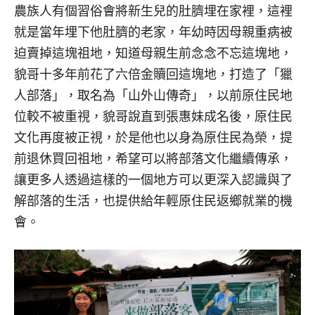
農族人有個習俗會將新生兒的肚臍埋在家裡，這裡
就是當年埋下他肚臍的老家，年幼時因母親重病被
迫賣掉這塊祖地，知道母親生前念念不忘這塊地，
貌哥十多年前花了六倍金贖回這塊地，打造了「獵
人部落」，取名為「山外山傳奇」，以前原住民地
位較不被重視，貌哥說直到張惠妹成名後，原住民
文化再度被正視，於是他也以身為原住民為榮，提
前退休買回祖地，希望可以將部落文化繼續傳承，
讓更多人透過這樣的一個地方可以更深入認識與了
解部落的生活，也提供給年輕原住民返鄉就業的機
會。