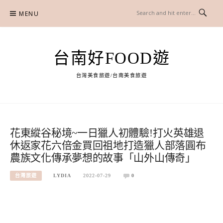
Skip
MENU
to
content
台南好FOOD遊
台灣美食旅遊/台南美食旅遊
花東縱谷秘境~一日獵人初體驗!打火英雄退
休返家花六倍金買回祖地打造獵人部落圓布
農族文化傳承夢想的故事「山外山傳奇」
台灣旅遊
LYDIA
2022-07-29
0