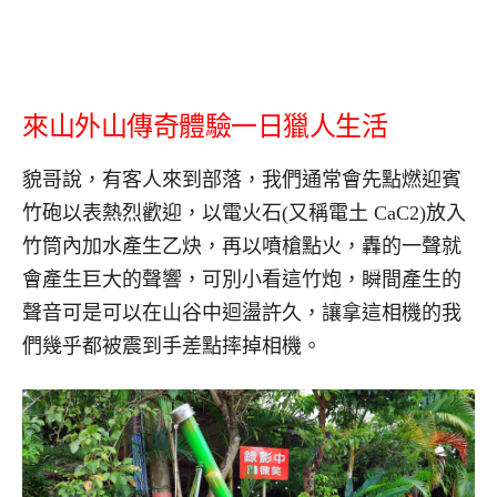
來山外山傳奇體驗一日獵人生活
貌哥說，有客人來到部落，我們通常會先點燃迎賓
竹砲以表熱烈歡迎，以電火石(又稱電土 CaC2)放入
竹筒內加水產生乙炔，再以噴槍點火，轟的一聲就
會產生巨大的聲響，可別小看這竹炮，瞬間產生的
聲音可是可以在山谷中迴盪許久，讓拿這相機的我
們幾乎都被震到手差點摔掉相機。