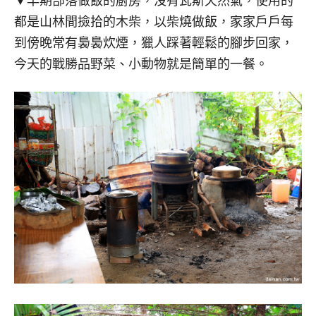
▼早期部落做飯的廚房，沒有瓦斯天然氣，使用的
都是山林間撿拾的木柴，以柴燒做飯，家家戶戶每
到傍晚常有裊裊炊煙，獵人踩著輕鬆的腳步回家，
今天的戰勝品野菜、小動物就是簡單的一餐。