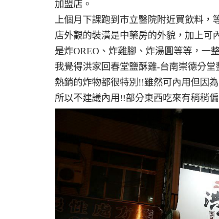
加盟店。
上個月下課跑到市立醫院附近買飲料，
店外觀的裝潢是中藥房的外貌，加上可
是炸OREO、炸雞腳、炸湯圓等等，一整
我覺得洪家回春堂鹽酥雞-台南崇德分
熱銷的炸物都很特別!!雖然可內用但因
所以不建議內用!!部分東西吃來有稍稍