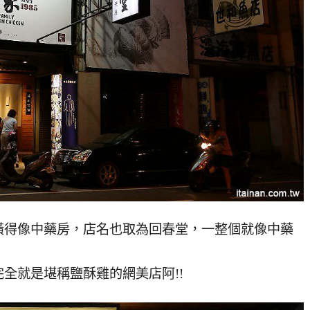
潢得像中藥房，店名也取為回春堂，一整個就像中藥
全就是堪稱鹽酥雞的網美店阿!!