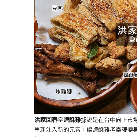
洪家回春堂鹽酥雞
據說是在台中向上市
重新注入新的元素，讓鹽酥雞老靈魂變