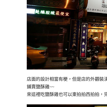
店面的設計相當有梗，但是店的外觀裝
鋪賣鹽酥雞~~
來這裡吃鹽酥雞也可以東拍拍西拍拍，完