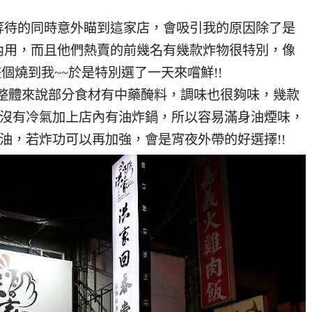
等待的同時意外瞄到這家店，會吸引我的原因除了是
內用，而且他們熱賣的前幾名有幾款炸物很特別，像
個燒到我~~於是特別選了一天來嚐鮮!!
堂整體來說部分食材有中藥醃料，調味也很夠味，幾款
為沒有冷氣加上店內有油炸鍋，所以容易滿身油煙味，
偏油，若炸功可以再加強，會是宵夜外帶的好選擇!!