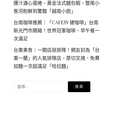
爆汁溏心蛋捲、黃金法式麵包蝦，整尾小
卷河粉鮮到驚豔「越南小廚」
台南咖啡推薦｜「CAFE!N 硬咖啡」台南
新光門市開箱！世界冠軍咖啡、早午餐一
次滿足
台東美食｜一開店就排隊！網友封為「台
東一蘭」的人氣排隊店，厚切叉燒、免費
加麵一次超滿足「哈拉麵」
搜
尋
關
鍵
字: