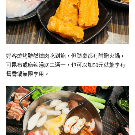
好客燒烤雖然燒肉吃到飽，但隨桌都有附贈火鍋，
可昆布或麻辣湯底二選一，也可以加50元就能享有
鴛鴦鍋無限享用。