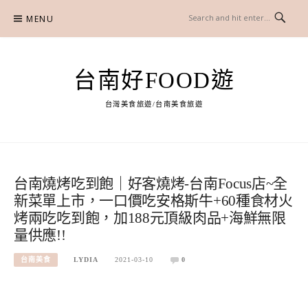
Skip
MENU
to
content
台南好FOOD遊
台灣美食旅遊/台南美食旅遊
台南燒烤吃到飽｜好客燒烤-台南Focus店~全
新菜單上市，一口價吃安格斯牛+60種食材火
烤兩吃吃到飽，加188元頂級肉品+海鮮無限
量供應!!
台南美食
LYDIA
2021-03-10
0