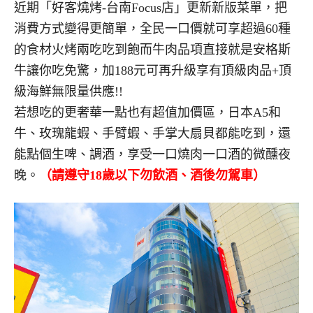
近期「好客燒烤-台南Focus店」更新新版菜單，把
消費方式變得更簡單，全民一口價就可享超過60種
的食材火烤兩吃吃到飽而牛肉品項直接就是安格斯
牛讓你吃免驚，加188元可再升級享有頂級肉品+頂
級海鮮無限量供應!!
若想吃的更奢華一點也有超值加價區，日本A5和
牛、玫瑰龍蝦、手臂蝦、手掌大扇貝都能吃到，還
能點個生啤、調酒，享受一口燒肉一口酒的微醺夜
晚。
（請遵守18歲以下勿飲酒、酒後勿駕車）