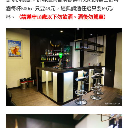
更多的搭配。好客燒烤目前提供有知名的嘉士伯啤
酒每杯500cc 只要49元，經典調酒任選只要69元/
杯。
（請遵守18歲以下勿飲酒、酒後勿駕車）