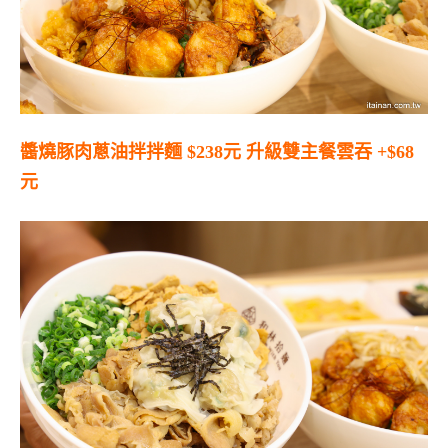
醬燒豚肉蔥油拌拌麵
$238
元
升級雙主餐雲吞
+$68
元