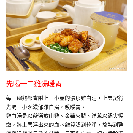
先喝一口雞湯暖胃
每一碗麵都會附上一小壺的濃郁雞白湯，上桌記得
先喝一小碗濃郁雞白湯，暖暖胃。
雞白湯是以嚴選放山雞、金華火腿、洋蔥以溫火慢
燉，將上層浮出來的血水雜質濾到乾淨，熬製到整