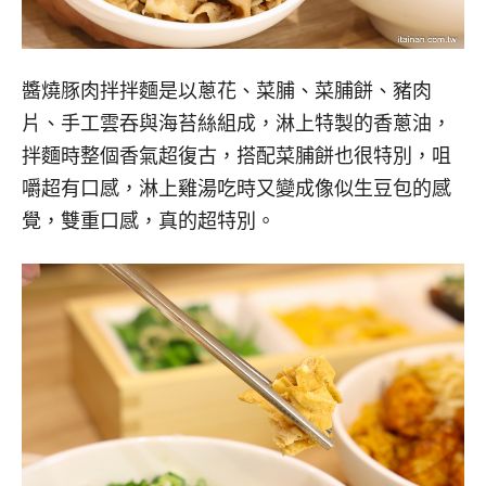
醬燒豚肉拌拌麵是以蔥花、菜脯、菜脯餅、豬肉
片、手工雲吞與海苔絲組成，淋上特製的香蔥油，
拌麵時整個香氣超復古，搭配菜脯餅也很特別，咀
嚼超有口感，淋上雞湯吃時又變成像似生豆包的感
覺，雙重口感，真的超特別。