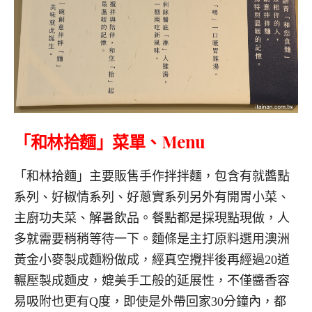
「和林拾麵」菜單、
Menu
「和林拾麵」主要販售手作拌拌麵，包含有就醬點
系列、好椒情系列、好蔥實系列另外有開胃小菜、
主廚功夫菜、解暑飲品。餐點都是採現點現做，人
多就需要稍稍等待一下。麵條是主打原料選用澳洲
黃金小麥製成麵粉做成，經真空攪拌後再經過20道
輾壓製成麵皮，媲美手工般的延展性，不僅醬香容
易吸附也更有Q度，即使是外帶回家30分鐘內，都