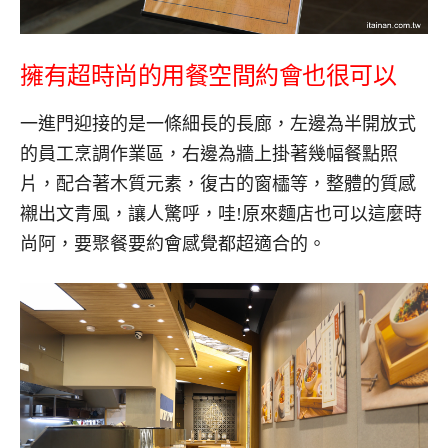
擁有超時尚的用餐空間約會也很可以
一進門迎接的是一條細長的長廊，左邊為半開放式
的員工烹調作業區，右邊為牆上掛著幾幅餐點照
片，配合著木質元素，復古的窗櫺等，整體的質感
襯出文青風，讓人驚呼，哇!原來麵店也可以這麼時
尚阿，要聚餐要約會感覺都超適合的。