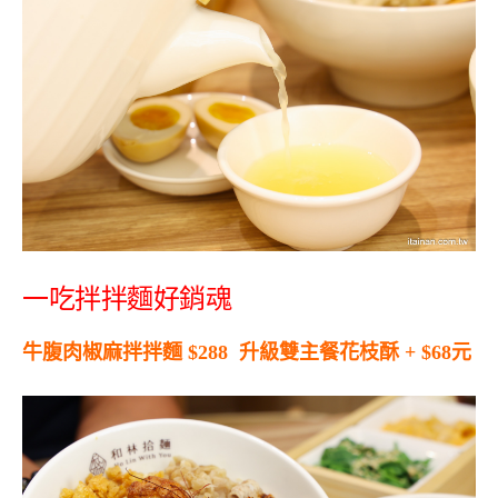
一吃拌拌麵好銷魂
牛腹肉椒麻拌拌麵
$288
升級雙主餐花枝酥
+ $68
元