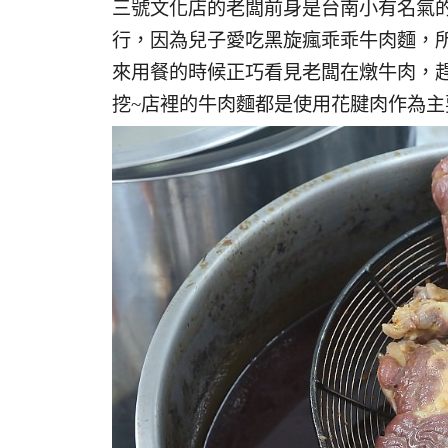
三號文化店的老闆前身是台南小有名氣的I 
行，因為兒子愛吃黑旋瘋乖乖牛肉麵，
來用餐的時候正巧看見老闆在燉牛肉，趕
挖~店裡的牛肉麵都是使用花腱肉作為主