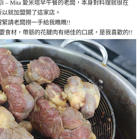
– Mita 愛米塔早午餐的老闆，本身對料理就很在
所以就加盟開了這家店。
緊請老闆撈一手給我瞧瞧!!
要食材，帶筋的花腱肉有絕佳的口感，是我喜歡的!!