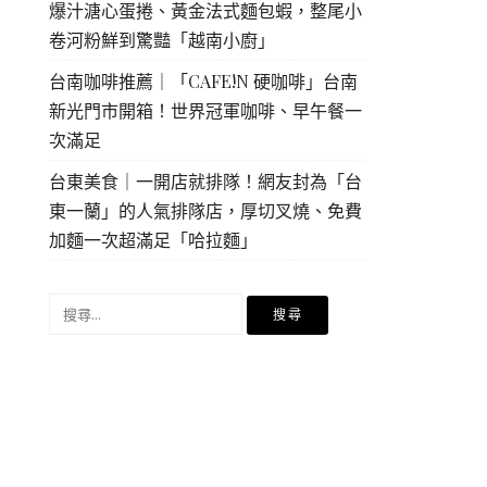
爆汁溏心蛋捲、黃金法式麵包蝦，整尾小
卷河粉鮮到驚豔「越南小廚」
台南咖啡推薦｜「CAFE!N 硬咖啡」台南
新光門市開箱！世界冠軍咖啡、早午餐一
次滿足
台東美食｜一開店就排隊！網友封為「台
東一蘭」的人氣排隊店，厚切叉燒、免費
加麵一次超滿足「哈拉麵」
搜
尋
關
鍵
字: