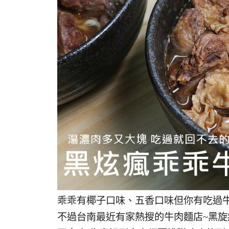
乖乖有椰子口味、五香口味但你有吃過牛
不過台南最近有家熱搜的牛肉麵店~黑