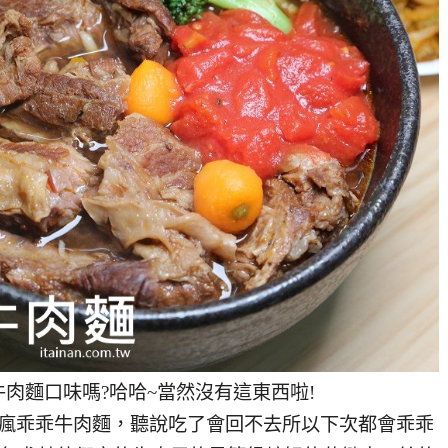
肉麵口味嗎?哈哈~當然沒有這東西啦!
旋瘋乖乖牛肉麵，聽說吃了會回不去所以下次都會乖乖