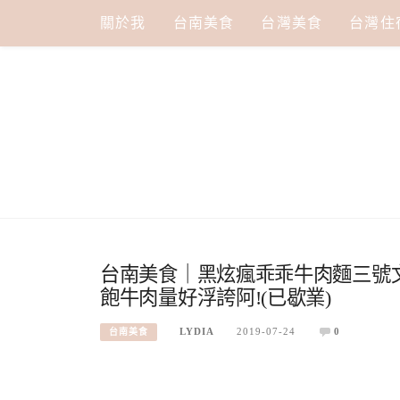
Skip
關於我
台南美食
台灣美食
台灣住
to
content
台南美食｜黑炫瘋乖乖牛肉麵三號文
飽牛肉量好浮誇阿!(已歇業)
LYDIA
2019-07-24
0
台南美食