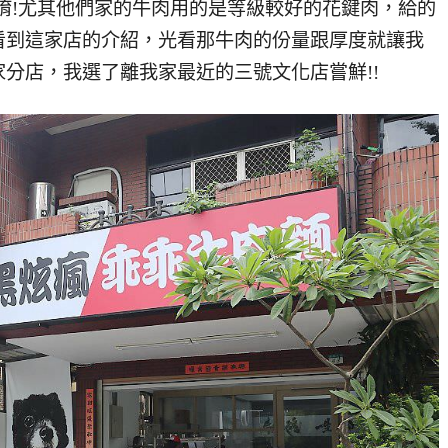
唷!尤其他們家的牛肉用的是等級較好的花鍵肉，給的
看到這家店的介紹，光看那牛肉的份量跟厚度就讓我
分店，我選了離我家最近的三號文化店嘗鮮!!