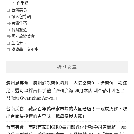
伴手禮
台灣美食
懶人包特輯
台灣住宿
台灣旅遊
國外旅遊美食
生活分享
說說學日文的事
近期文章
濟州島美食｜濟州必吃帶魚料理！人氣燉帶魚、烤帶魚一次滿
足，還可以採買伴手禮「濟州廣海 涯月本店 제주광해 애월본
점 Jeju Gwanghae Aewol」
台南美食｜藏身百年鴨母寮市場的人氣老店！一碗炭火麵，吃
出台南最樸實的古早味「鴨母寮炭火麵」
台南美食｜南部首家DIGIRO壽司郎數位迴轉壽司店開箱！150