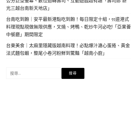
公分巨型螢幕、數位迴轉壽司、互動遊戲超有趣「壽司郎 新
光三越台南新天地店」
台南吃到飽｜安平最新港點吃到飽！每日限定十組，55道港式
料理現點現做無限供應，叉燒、烤鴨、乾炒牛河必吃!「亞果薈
中餐廳」期間限定
台東美食｜太麻里隱藏版越南料理！必點爆汁溏心蛋捲、黃金
法式麵包蝦，整尾小卷河粉鮮到驚豔「越南小廚」
搜
尋
關
鍵
字: