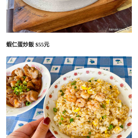
蝦仁蛋炒飯 $55元