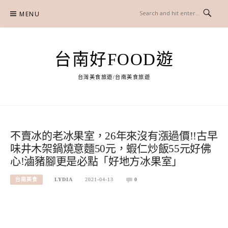
Skip
MENU
to
content
台南好FOOD遊
台灣美食旅遊/台南美食旅遊
不賣冰的老冰果室，26年來沒有漲過價!!古早
味井木架鍋燒意麵50元，蝦仁炒飯55元好佛
心!滷豬腳更是必點「好地方冰果室」
台南美食
LYDIA
2021-04-13
0