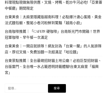
料理現點現做無限供應，叉燒、烤鴨、乾炒牛河必吃!「亞果薈
中餐廳」期間限定
台東美食｜太麻里隱藏版越南料理！必點爆汁溏心蛋捲、黃金
法式麵包蝦，整尾小卷河粉鮮到驚豔「越南小廚」
台南咖啡推薦｜「CAFE!N 硬咖啡」台南新光門市開箱！世界
冠軍咖啡、早午餐一次滿足
台東美食｜一開店就排隊！網友封為「台東一蘭」的人氣排隊
店，厚切叉燒、免費加麵一次超滿足「哈拉麵」
台東景點推薦｜全台最萌招財貓土地公廟！必拍巨型招財貓、
台版雷門、全台唯一水占籤透明詩籤體驗!台東太麻里「福興
宮」
搜
尋
關
鍵