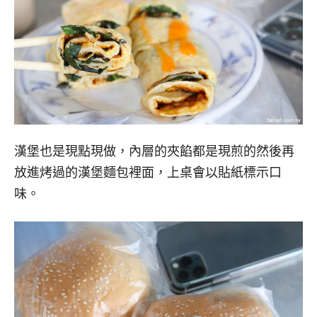
漢堡也是現點現做，內層的夾餡都是現煎的然後再
放進烤過的漢堡麵包裡面，上桌會以貼紙標示口
味。