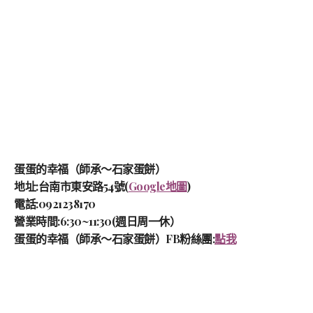
蛋蛋的幸福（師承～石家蛋餅）
地址:台南市東安路54號(
Google地圖
)
電話:0921238170
營業時間:6:30~11:30(週日周一休）
蛋蛋的幸福（師承～石家蛋餅）FB粉絲團:
點我