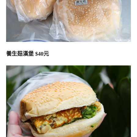
養生菇漢堡 $40元