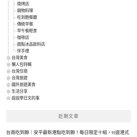
燒烤店
鍋物料理
吃到飽餐廳
傳統早餐
早午餐輕食
咖啡店
甜點冰品飲料店
伴手禮
台灣美食
懶人包特輯
台灣住宿
台灣旅遊
國外旅遊美食
生活分享
說說學日文的事
近期文章
台南吃到飽｜安平最新港點吃到飽！每日限定十組，55道港式