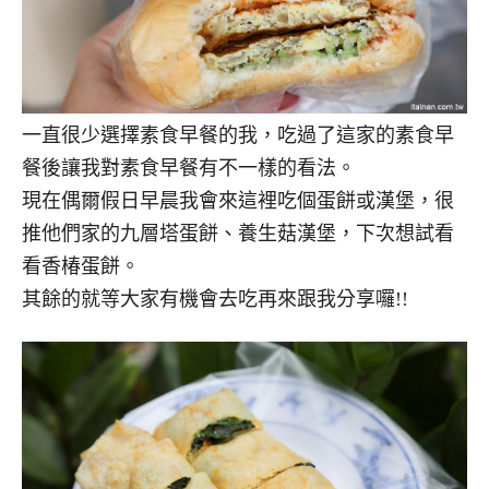
一直很少選擇素食早餐的我，吃過了這家的素食早
餐後讓我對素食早餐有不一樣的看法。
現在偶爾假日早晨我會來這裡吃個蛋餅或漢堡，很
推他們家的九層塔蛋餅、養生菇漢堡，下次想試看
看香椿蛋餅。
其餘的就等大家有機會去吃再來跟我分享囉!!