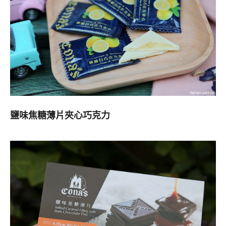
鹽味焦糖薄片夾心巧克力