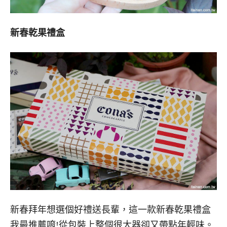
新春乾果禮盒
新春拜年想選個好禮送長輩，這一款新春乾果禮盒
我最推薦唷!從包裝上整個很大器卻又帶點年輕味。