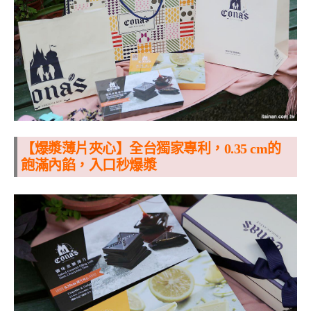
【爆漿薄片夾心】全
台獨家專利，
0.35 cm的
飽滿內餡，入口秒爆漿