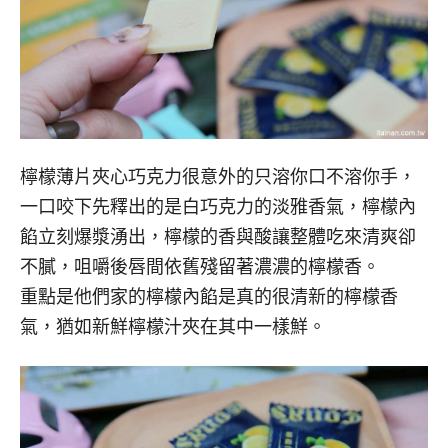
檸檬薄片夾心巧克力很意外的只溶你口不溶你手，
一口咬下先釋出的是白巧克力的淡雅香氣，檸檬內
餡立刻爆漿湧出，檸檬的香與酸讓整體吃來清爽卻
不膩，咀嚼後唇間依舊殘留著濃濃的檸檬香。
重點是他們家的檸檬內餡是真的很清新的檸檬香
氣，猶如新鮮檸檬汁夾在其中一樣鮮。