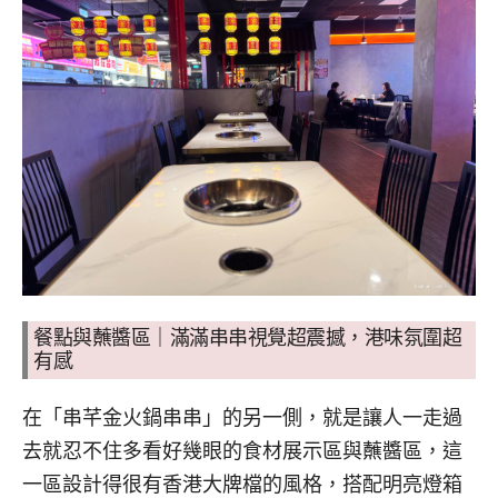
餐點與蘸醬區｜滿滿串串視覺超震撼，港味氛圍超
有感
在「串芊金火鍋串串」的另一側，就是讓人一走過
去就忍不住多看好幾眼的食材展示區與蘸醬區，這
一區設計得很有香港大牌檔的風格，搭配明亮燈箱