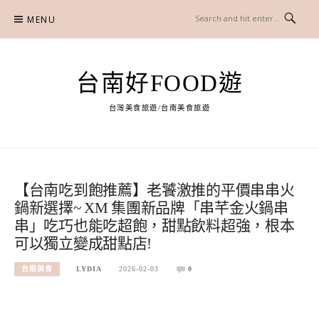
Skip
MENU
to
content
台南好FOOD遊
台灣美食旅遊/台南美食旅遊
【台南吃到飽推薦】老饕激推的平價串串火
鍋新選擇~ XM 集團新品牌「串芊金火鍋串
串」吃巧也能吃超飽，甜點飲料超強，根本
可以獨立變成甜點店!
台南美食
LYDIA
2026-02-03
0