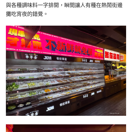
與各種調味料一字排開，瞬間讓人有種在熱鬧街邊
攤吃宵夜的錯覺。