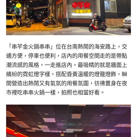
「串芊金火鍋串串」位在台南熱鬧的海安路上，交
通方便，停車也便利，店內的用餐空間走的是帶點
潮流感的風格，一走進店內，最吸睛的就是牆面上
繽紛的霓虹燈字樣，搭配昏黃溫暖的燈籠燈飾，瞬
間營造出熱鬧又有氣氛的用餐氛圍，彷彿置身在夜
市裡吃串串火鍋一樣，拍照也相當好看。