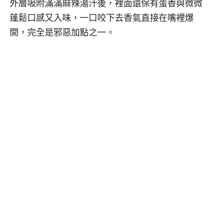
外層吸附滿滿麻辣湯汁後，裡面還保有蛋香與微微
蓬鬆口感又入味，一口咬下去香氣直接在嘴裡爆
開，完全是邪惡加點之一。