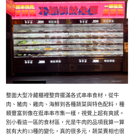
整面大型冷藏櫃裡整齊擺滿各式串串食材，從牛
肉、豬肉、雞肉、海鮮到各種蔬菜與特色配料，種
類豐富到像在逛串串市集一樣，視覺上超有爽感。
別小看這一區的食材區，光是牛肉的品項我算一算
就有大約13種的變化，真的很多元，蔬菜賣相也很