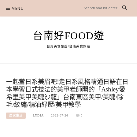
Skip
MENU
to
content
台南好FOOD遊
台灣美食旅遊/台南美食旅遊
一起當日系美眉吧!走日系風格精通日語在日
本學習日式技法的美甲老師開的「Ashley愛
希里美甲美睫沙龍」台南東區美甲/美睫/除
毛/紋繡/精油紓壓/美甲教學
居家生活
LYDIA
2022-07-26
0