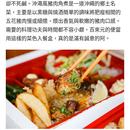
卻不死鹹。沖澠風豬肉角煮是一道沖繩的鄉土名
菜，主要是以黑糖與燒酒簡單的調味將肥瘦相間的
五花豬肉慢或細煨，煨出香氣與軟嫩的豬肉口感。
需要的料理功夫與時間都不容小覷，百來元的便當
用這樣的菜色入餐盒，真的是滿有誠意的阿。