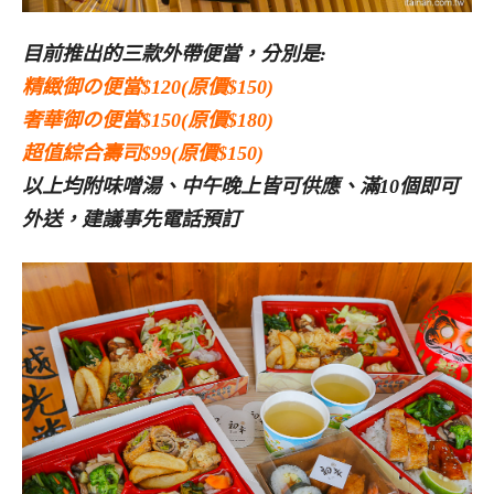
目前推出的三款外帶便當，分別是:
精緻御の便當$120(原價$150)
奢華御の便當$150(原價$180)
超值綜合壽司$99(原價$150)
以上均附味噌湯、中午晚上皆可供應、滿10個即可
外送，建議事先電話預訂