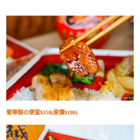
奢華御の便當$150(原價$180)