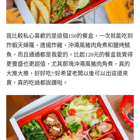
我比較私心喜歡的是這個150的餐盒，一次就能吃到
炸蝦天婦羅、唐揚炸雞、沖澠風豬肉角煮和鹽烤鯖
魚，而且通通都是我愛的。比起120元的餐盒我覺得
更豐盛也更超值，尤其那塊沖澠風豬肉角煮，真的
大推大推，好好吃!!好希望老闆以後可以出這道來
賣，真的吃過都說讚啦。