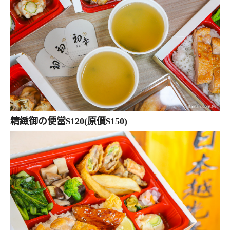
精緻御の便當$120(原價$150)