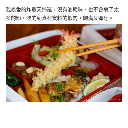
我最愛的炸蝦天婦羅，沒有油耗味，也不會裹了太
多的粉，吃的到真材實料的蝦肉，飽滿又彈牙。