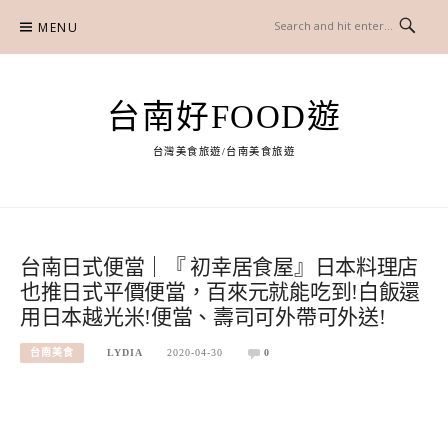
Skip
MENU
to
content
台南好FOOD遊
台灣美食旅遊/台南美食旅遊
台南日式便當｜『 初幸居食屋』日本料理店
也推日式平價便當，百來元就能吃到!白飯還
用日本越光米!便當、壽司可外帶可外送!
台南美食
LYDIA
2020-04-30
0