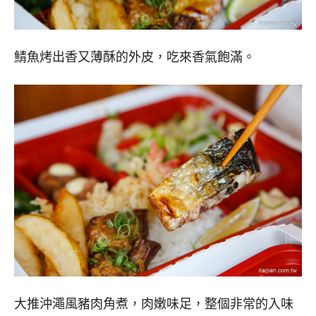
鯖魚烤出香又薄酥的外皮，吃來香氣飽滿。
大推沖澠風豬肉角煮，肉嫩味足，整個非常的入味