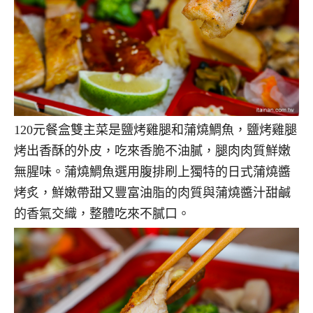
120元餐盒雙主菜是鹽烤雞腿和蒲燒鯛魚，鹽烤雞腿
烤出香酥的外皮，吃來香脆不油膩，腿肉肉質鮮嫩
無腥味。蒲燒鯛魚選用腹排刷上獨特的日式蒲燒醬
烤炙，鮮嫩帶甜又豐富油脂的肉質與蒲燒醬汁甜鹹
的香氣交織，整體吃來不膩口。