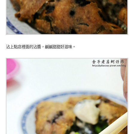
沾上點店裡面的沾醬，鹹鹹甜甜好滋味。