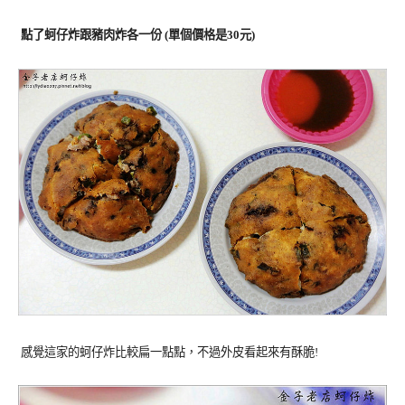
點了蚵仔炸跟豬肉炸各一份 (單個價格是30元)
感覺這家的蚵仔炸比較扁一點點，不過外皮看起來有酥脆!