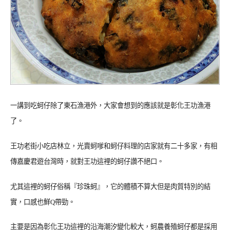
一講到吃蚵仔除了東石漁港外，大家會想到的應該就是彰化王功漁港
了。
王功老街小吃店林立，光賣蚵嗲和蚵仔料理的店家就有二十多家，有相
傳嘉慶君遊台灣時，就對王功這裡的蚵仔讚不絕口。
尤其這裡的蚵仔俗稱『珍珠蚵』，它的體積不算大但是肉質特別的結
實，口感也鮮Q帶勁。
主要是因為彰化王功這裡的沿海潮汐變化較大，蚵農養殖蚵仔都是採用