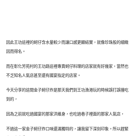
因此王功這裡的蚵仔含水量較少而讓口感更顯結實，就像珍珠般的細緻
因而得名。
而在彰化芳苑村的王功路這裡專賣蚵仔料理的店家就有好幾家，當然也
不乏知名人氣店甚至還有國宴指定的店家。
今天分享的這間金子蚵仔炸是那天我們到王功漁港玩的時候誤打誤撞吃
到的，
因為之前就吃過國宴的那家洪維身，也吃過巷子裡面的那家人氣店，
不過這一家金子蚵仔炸口味還滿獨特的，讓我留下深刻印象。所以趕緊