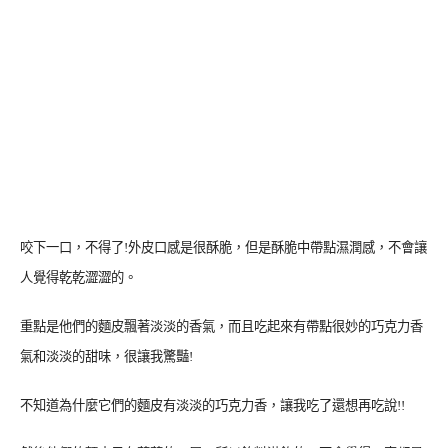
咬下一口，不得了!外皮口感是很酥脆，但是酥脆中帶點濕潤感，不會讓
人覺得乾乾澀澀的。
重點是他們的麵皮飄著淡淡的香氣，而且吃起來有帶點很妙的巧克力香
氣和淡淡的甜味，很讓我驚豔!
不知道為什麼它們的麵皮有淡淡的巧克力香，讓我吃了還想再吃說!!