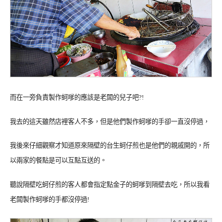
而在一旁負責製作蚵嗲的應該是老闆的兒子吧?!
我去的這天雖然店裡客人不多，但是他們製作蚵嗲的手卻一直沒停過，
我後來仔細觀察才知道原來隔壁的台生蚵仔煎也是他們的親戚開的，所
以兩家的餐點是可以互點互送的。
聽說隔壁吃蚵仔煎的客人都會指定點金子的蚵嗲到隔壁去吃，所以我看
老闆製作蚵嗲的手都沒停過!