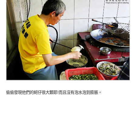
偷偷發現他們的蚵仔很大顆耶!而且沒有泡水泡到膨脹。