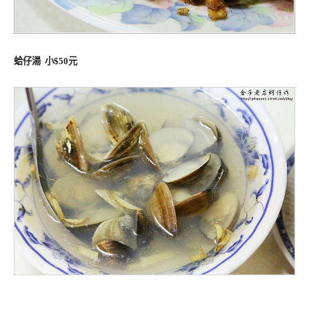
蛤仔湯 小$50元