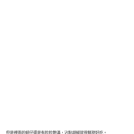
但是裡面的蚵仔還是有粒粒飽滿，沾點胡椒就很鮮甜好吃。