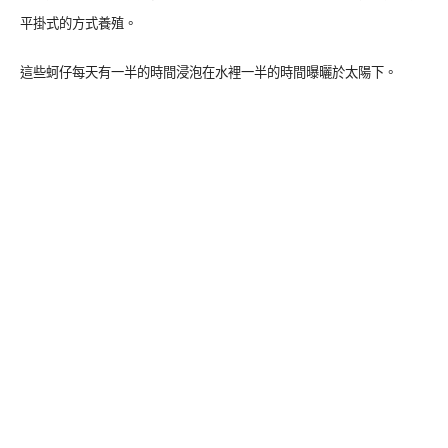
平掛式的方式養殖。
這些蚵仔每天有一半的時間浸泡在水裡一半的時間曝曬於太陽下。