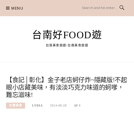
Skip
MENU
to
content
台南好FOOD遊
台灣美食旅遊/台南美食旅遊
【食記│彰化】金子老店蚵仔炸~隱藏版!不起
眼小店藏美味，有淡淡巧克力味道的蚵嗲，
難忘滋味!
台灣美食
LYDIA
2014-08-28
1