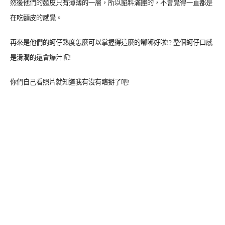
然後他們的麵皮只有薄薄的一層，所以餡料滿飽的，不會覺得一直都是
在吃麵皮的感覺。
再來是他們的蚵仔熟度怎麼可以掌握得這麼的嘟嘟好啦!? 整個蚵仔口感
是滑潤的還會爆汁呢!
你們自己看照片就知道我有沒有瞎掰了吧!