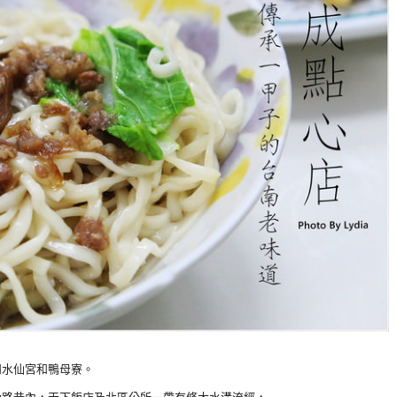
和水仙宮和鴨母寮。