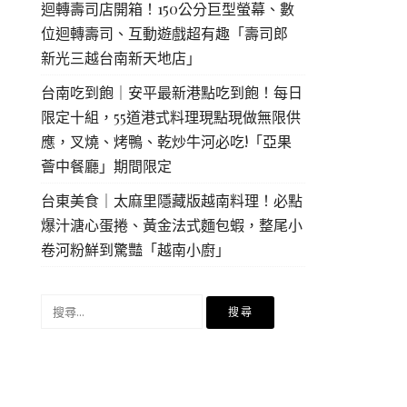
迴轉壽司店開箱！150公分巨型螢幕、數
位迴轉壽司、互動遊戲超有趣「壽司郎
新光三越台南新天地店」
台南吃到飽｜安平最新港點吃到飽！每日
限定十組，55道港式料理現點現做無限供
應，叉燒、烤鴨、乾炒牛河必吃!「亞果
薈中餐廳」期間限定
台東美食｜太麻里隱藏版越南料理！必點
爆汁溏心蛋捲、黃金法式麵包蝦，整尾小
卷河粉鮮到驚豔「越南小廚」
搜
尋
關
鍵
字: