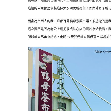
鴨母寮市場創於日據時代，其名稱來由是因以前現今的成
這邊的人家都是依賴這條大水溝養鴨為生，因此才有了鴨母
而身為台南人的我一直都耳聞鴨母寮菜市場，很尷尬的是
這次要不是因為老公上網把泉成點心店的照片拿給我看，
所以就立馬奔來嚐嚐，走吧!今天我們就來鴨母寮市場嚐美食