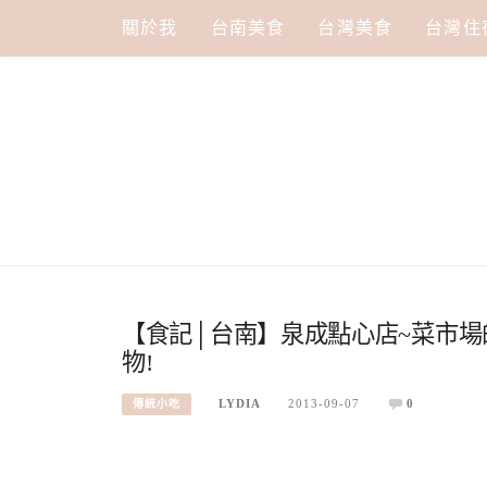
Skip
關於我
台南美食
台灣美食
台灣住
to
content
【食記│台南】泉成點心店~菜市場
物!
LYDIA
2013-09-07
0
傳統小吃