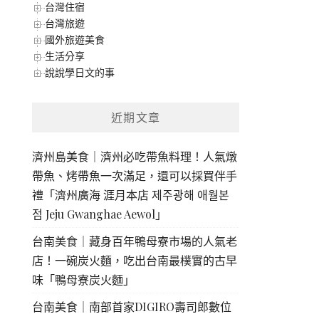
台灣住宿
台灣旅遊
國外旅遊美食
生活分享
說說學日文的事
近期文章
濟州島美食｜濟州必吃帶魚料理！人氣燉
帶魚、烤帶魚一次滿足，還可以採買伴手
禮「濟州廣海 涯月本店 제주광해 애월본
점 Jeju Gwanghae Aewol」
台南美食｜藏身百年鴨母寮市場的人氣老
店！一碗炭火麵，吃出台南最樸實的古早
味「鴨母寮炭火麵」
台南美食｜南部首家DIGIRO壽司郎數位