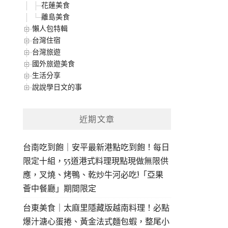
花蓮美食
離島美食
懶人包特輯
台灣住宿
台灣旅遊
國外旅遊美食
生活分享
說說學日文的事
近期文章
台南吃到飽｜安平最新港點吃到飽！每日
限定十組，55道港式料理現點現做無限供
應，叉燒、烤鴨、乾炒牛河必吃!「亞果
薈中餐廳」期間限定
台東美食｜太麻里隱藏版越南料理！必點
爆汁溏心蛋捲、黃金法式麵包蝦，整尾小