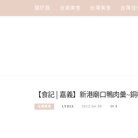
Skip
關於我
台南美食
台灣美食
台灣住
to
content
【食記│嘉義】新港廟口鴨肉羹~銅
LYDIA
2012-04-30
4
台灣美食