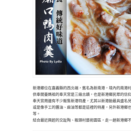
新港鄉位在嘉義縣的西北端，舊名為新南港，境內的南港
供奉開臺媽祖的奉天宮是三級古蹟，也是新港鄉民眾的信
奉天宮周邊有不少販售新港特產，尤其以新港飴最具盛名
或是像手工的醬油、麻油等都是這裡的特產，另外新港鄉
等。
結合最近興起的交趾陶、粄頭村藝術園區，走一趟新港鄉不