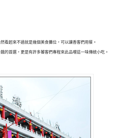
雖然看起來不過就是幾個美食攤位，可以讓香客們用餐。
子餓的首選，更是有許多饕客們專程來此品嚐這一味傳統小吃。