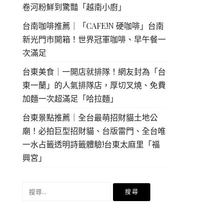
卷河粉鮮到驚豔「越南小廚」
台南咖啡推薦｜「CAFE!N 硬咖啡」台南
新光門市開箱！世界冠軍咖啡、早午餐一
次滿足
台東美食｜一開店就排隊！網友封為「台
東一蘭」的人氣排隊店，厚切叉燒、免費
加麵一次超滿足「哈拉麵」
台東景點推薦｜全台最萌招財貓土地公
廟！必拍巨型招財貓、台版雷門、全台唯
一水占籤透明詩籤體驗!台東太麻里「福
興宮」
搜
尋
關
鍵