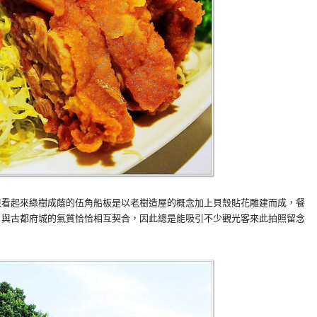
表看起來綠樹成蔭的伍角船板是以老樹造屋的概念加上貝殼貼花雕建而成，餐
，與古都府城的氣質恰恰相互契合，因此總是能吸引不少觀光客來此拍照留念