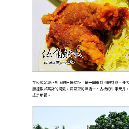
在億載金城正對面的伍角船板，是一間很特別的餐廳。外
廳裡數以萬計的蚵殼，與巨型的漂流木、古樸的牛車天井
或是用餐。