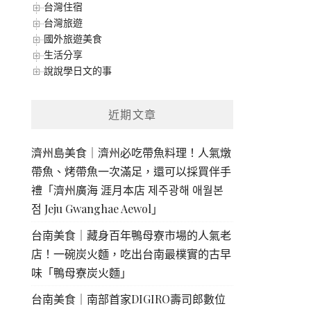
台灣住宿
台灣旅遊
國外旅遊美食
生活分享
說說學日文的事
近期文章
濟州島美食｜濟州必吃帶魚料理！人氣燉
帶魚、烤帶魚一次滿足，還可以採買伴手
禮「濟州廣海 涯月本店 제주광해 애월본
점 Jeju Gwanghae Aewol」
台南美食｜藏身百年鴨母寮市場的人氣老
店！一碗炭火麵，吃出台南最樸實的古早
味「鴨母寮炭火麵」
台南美食｜南部首家DIGIRO壽司郎數位