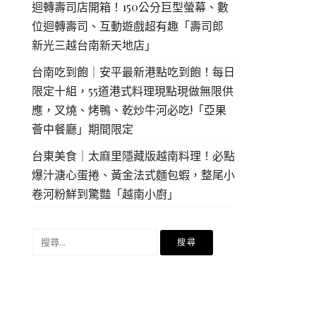
迴轉壽司店開箱！150公分巨型螢幕、數
位迴轉壽司、互動遊戲超有趣「壽司郎
新光三越台南新天地店」
台南吃到飽｜安平最新港點吃到飽！每日
限定十組，55道港式料理現點現做無限供
應，叉燒、烤鴨、乾炒牛河必吃!「亞果
薈中餐廳」期間限定
台東美食｜太麻里隱藏版越南料理！必點
爆汁溏心蛋捲、黃金法式麵包蝦，整尾小
卷河粉鮮到驚豔「越南小廚」
搜
尋
關
鍵
字: