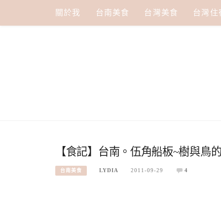
Skip
關於我
台南美食
台灣美食
台灣住
to
content
【食記】台南。伍角船板~樹與鳥
LYDIA
2011-09-29
4
台南美食