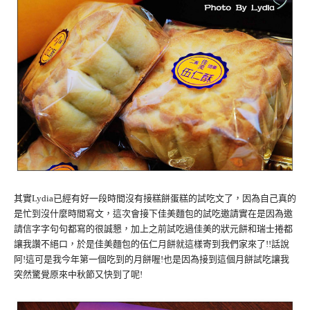
其實Lydia已經有好一段時間沒有接糕餅蛋糕的試吃文了，因為自己真的
是忙到沒什麼時間寫文，這次會接下佳美麵包的試吃邀請實在是因為邀
請信字字句句都寫的很誠懇，加上之前試吃過佳美的狀元餅和瑞士捲都
讓我讚不絕口，於是佳美麵包的伍仁月餅就這樣寄到我們家來了!!話說
阿!這可是我今年第一個吃到的月餅喔!也是因為接到這個月餅試吃讓我
突然驚覺原來中秋節又快到了呢!