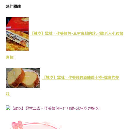
延伸閱讀
【試吃】雲林。佳美麵包~真材實料的狀元餅!老人小孩都
喜歡!
【試吃】雲林。佳美麵包原味瑞士捲~樸實的美
味