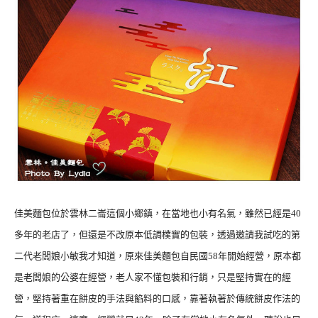
佳美麵包位於雲林二崙這個小鄉鎮，在當地也小有名氣，雖然已經是40
多年的老店了，但還是不改原本低調樸實的包裝，透過邀請我試吃的第
二代老闆娘小敏我才知道，原來佳美麵包自民國58年開始經營，原本都
是老闆娘的公婆在經營，老人家不懂包裝和行銷，只是堅持實在的經
營，堅持著重在餅皮的手法與餡料的口感，靠著執著於傳統餅皮作法的