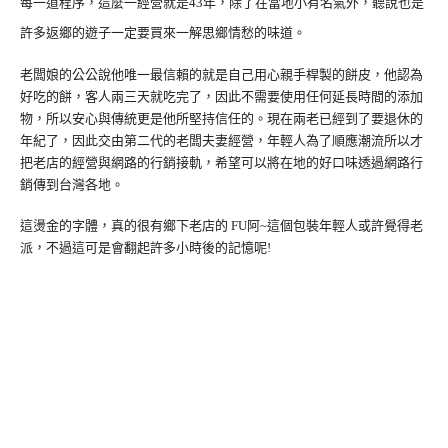
每一道程序，這麼一經營就是43年，除了在當地小有名氣外，聽說也是
許多返鄉的遊子一定要買來一解思鄉情愁的味道。
老闆娘的公公說他唯一最信賴的就是自己用心親手桿製的餅皮，他認為
好吃的餅，客人兩三天就吃完了，因此不需要使用任何延長時間的添加
物，所以安心與傳統更是他所堅持信任的。現在兩老已經到了要退休的
年紀了，因此交由第二代的老闆夫妻經營，年輕人為了順應潮流所以才
把老店的經營與網路的行銷接軌，希望可以將在地的好口味透過網路行
銷傳到台灣各地。
這燙金的字體，真的很有鄉下老店的 FU阿~這個包裝年輕人或許覺得老
派，不過這可是會翻起許多小時後的記憶呢!