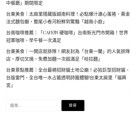
中餐廳」期間限定
台東美食｜太麻里隱藏版越南料理！必點爆汁溏心蛋捲、黃金
法式麵包蝦，整尾小卷河粉鮮到驚豔「越南小廚」
台南咖啡推薦｜「CAFE!N 硬咖啡」台南新光門市開箱！世界
冠軍咖啡、早午餐一次滿足
台東美食｜一開店就排隊！網友封為「台東一蘭」的人氣排隊
店，厚切叉燒、免費加麵一次超滿足「哈拉麵」
台東景點推薦｜全台最萌招財貓土地公廟！必拍巨型招財貓、
台版雷門、全台唯一水占籤透明詩籤體驗!台東太麻里「福興
宮」
搜
尋
關
鍵
字: