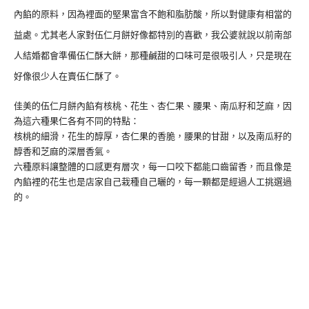
內餡的原料，因為裡面的堅果富含不飽和脂肪酸，所以對健康有相當的
益處。尤其老人家對伍仁月餅好像都特別的喜歡，我公婆就說以前南部
人結婚都會準備伍仁酥大餅，那種鹹甜的口味可是很吸引人，只是現在
好像很少人在賣伍仁酥了。
佳美的伍仁月餅內餡有核桃、花生、杏仁果、腰果、南瓜籽和芝麻，因
為這六種果仁各有不同的特點：
核桃的細滑，花生的醇厚，杏仁果的香脆，腰果的甘甜，以及南瓜籽的
醇香和芝麻的深層香氣。
六種原料讓整體的口感更有層次，每一口咬下都能口齒留香，而且像是
內餡裡的花生也是店家自己栽種自己曬的，每一顆都是經過人工挑選過
的。