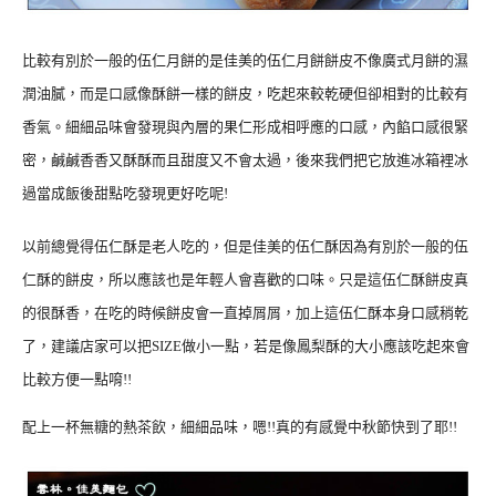
比較有別於一般的伍仁月餅的是佳美的伍仁月餅餅皮不像廣式月餅的濕
潤油膩，而是口感像酥餅一樣的餅皮，吃起來較乾硬但卻相對的比較有
香氣。細細品味會發現與內層的果仁形成相呼應的口感，內餡口感很緊
密，鹹鹹香香又酥酥而且甜度又不會太過，後來我們把它放進冰箱裡冰
過當成飯後甜點吃發現更好吃呢!
以前總覺得伍仁酥是老人吃的，但是佳美的伍仁酥因為有別於一般的伍
仁酥的餅皮，所以應該也是年輕人會喜歡的口味。
只是這伍仁酥餅皮真
的很酥香，在吃的時候餅皮會一直掉屑屑，加上這伍仁酥本身口感稍乾
了，建議店家可以把SIZE做小一點，若是像鳳梨酥的大小應該吃起來會
比較方便一點唷!!
配上一杯無糖的熱茶飲，細細品味，嗯!!真的有感覺中秋節快到了耶!!