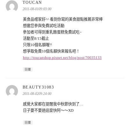
表
TOUCAN
示:
2011-08-0109:03:00
美食品嚐家好^^ 看到你寫的美食甜點推薦非常棒
想邀您參與免費試吃活動
參加者可得到重乳酪蛋糕免費試吃~
活動至8/15截止
只限10個名額喔!!
想爭取免費10個名額快來報名吧！
http://toucanshop.pixnet.net/blog/post/70035133
回覆
表
BEAUTY31083
示:
2011-08-0209:24:00
感覺大家都在提醒我中秋節快到了…
日子要不要過這麼快阿～～XD
回覆