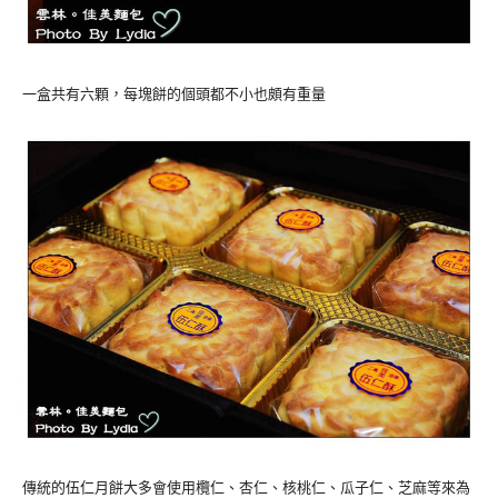
一盒共有六顆，每塊餅的個頭都不小也頗有重量
傳統的伍仁月餅大多會使用欖仁、杏仁、核桃仁、瓜子仁、芝麻等來為