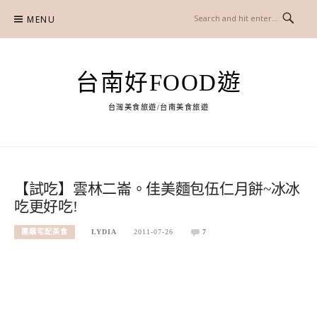
Skip
MENU
to
content
台南好FOOD遊
台灣美食旅遊/台南美食旅遊
【試吃】雲林二崙。佳美麵包伍仁月餅~冰冰
吃更好吃!
團購宅配美食
LYDIA
2011-07-26
7