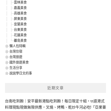
雲林美食
嘉義美食
高雄美食
屏東美食
宜蘭美食
台東美食
花蓮美食
離島美食
懶人包特輯
台灣住宿
台灣旅遊
國外旅遊美食
生活分享
說說學日文的事
近期文章
台南吃到飽｜安平最新港點吃到飽！每日限定十組，55道港式
料理現點現做無限供應，叉燒、烤鴨、乾炒牛河必吃!「亞果薈