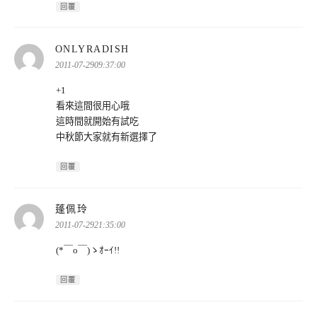
回覆
表
ONLYRADISH
示:
2011-07-2909:37:00
+1
看來這間很用心哦
這時間就開始有試吃
中秋節大家就有新選擇了
回覆
表
蓬佩玲
示:
2011-07-2921:35:00
(*￣o￣)ゝｵｰｲ!!
回覆