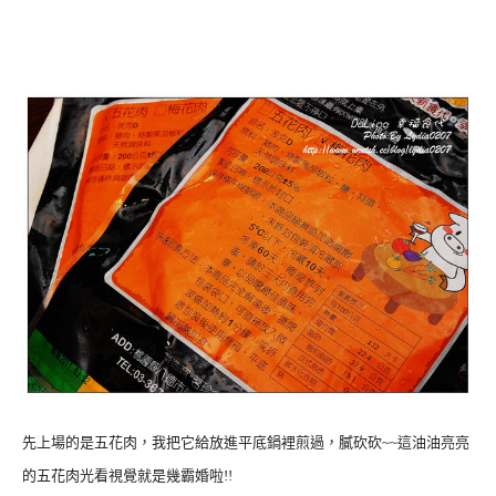
先上場的是五花肉，我把它給放進平底鍋裡煎過，膩砍砍~~這油油亮亮
的五花肉光看視覺就是幾霸婚啦!!