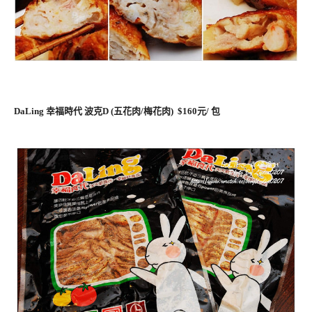
DaLing 幸福時代 波克D (五花肉/梅花肉) $160元/ 包