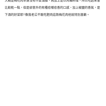
大概是梅花肉本身沒有什麼油脂，再加上是以烤箱料理，所以吃起來會
比較乾一點，但是卻意外的有種愈嚼愈香的口感，加上椒鹽的香氣，是
下酒的好菜耶!!像我老公不敢吃肥肉這款梅花肉他就特別喜歡。