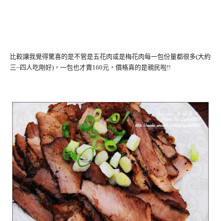
比較讓我覺得驚喜的是不管是五花肉或是梅花肉每一包份量都很多(大約
三~四人吃剛好)，一包也才賣160元，價格真的是親民啦!!