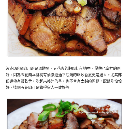
波克D的豬肉用的是溫體豬，五花肉的肥肉比例適中，厚薄也拿捏的剛
好。因為五花肉本身稍有油脂經過平底鍋的略炒香氣更是迷人。尤其部
份還帶有點軟骨，吃起來格外的香，也不會有太鹹的問題，配飯吃恰恰
好，這個五花肉可是獲得家人一致好評!