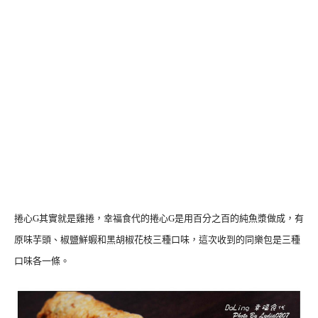
捲心G其實就是雞捲，幸福食代的捲心G是用百分之百的純魚漿做成，有
原味芋頭、椒鹽鮮蝦和黑胡椒花枝三種口味，這次收到的同樂包是三種
口味各一條。