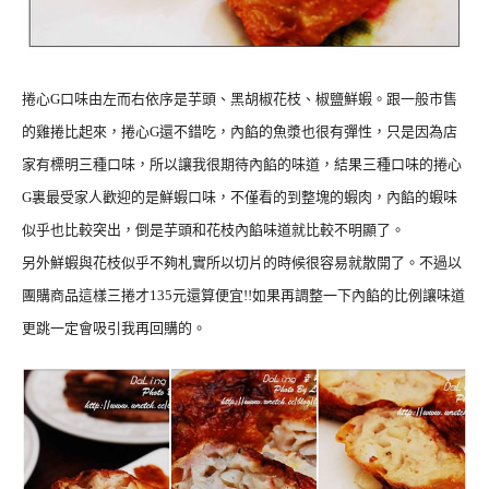
捲心G口味由左而右依序是芋頭、黑胡椒花枝、椒鹽鮮蝦。跟一般市售
的雞捲比起來，捲心G還不錯吃，內餡的魚漿也很有彈性，只是因為店
家有標明三種口味，所以讓我很期待內餡的味道，結果三種口味的捲心
G裏最受家人歡迎的是鮮蝦口味，不僅看的到整塊的蝦肉，內餡的蝦味
似乎也比較突出，倒是芋頭和花枝內餡味道就比較不明顯了。
另外鮮蝦與花枝似乎不夠札實所以切片的時候很容易就散開了。不過以
團購商品這樣三捲才135元還算便宜!!如果再調整一下內餡的比例讓味道
更跳一定會吸引我再回購的。