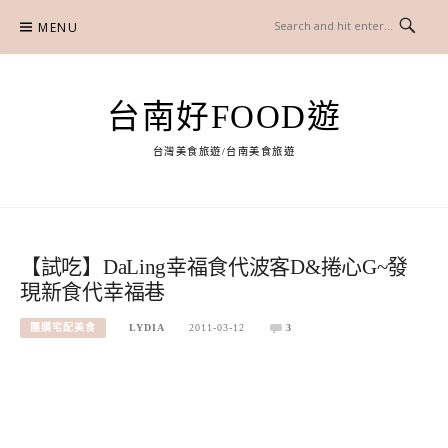
Skip
MENU
to
content
台南好FOOD遊
台灣美食旅遊/台南美食旅遊
【試吃】DaLing幸福食代波客D&捲心G~發
現新食代幸福巷
團購宅配美食
LYDIA
2011-03-12
3