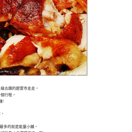
三級古蹟的碧雲寺走走，
一個行程，
雞!
等，
出現最多的就是能量小舖，