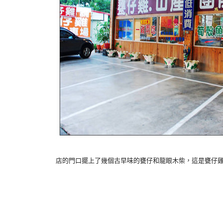
店的門口擺上了幾個古早味的甕仔和龍眼木柴，這是甕仔雞