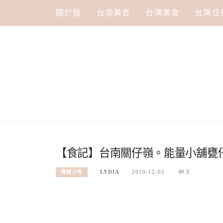
Skip
關於我
台南美食
台灣美食
台灣住
to
content
【食記】台南關仔嶺。能量小舖甕
LYDIA
2010-12-05
5
傳統小吃