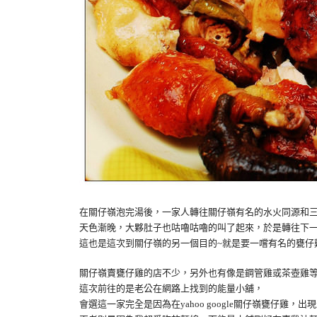
在關仔嶺泡完湯後，一家人轉往關仔嶺有名的水火同源和
天色漸晚，大夥肚子也咕嚕咕嚕的叫了起來，於是轉往下
這也是這次到關仔嶺的另一個目的~就是要一嚐有名的甕仔
關仔嶺賣甕仔雞的店不少，另外也有像是鋼管雞或茶壺雞
這次前往的是老公在網路上找到的能量小舖，
會選這一家完全是因為在yahoo google關仔嶺甕仔雞，