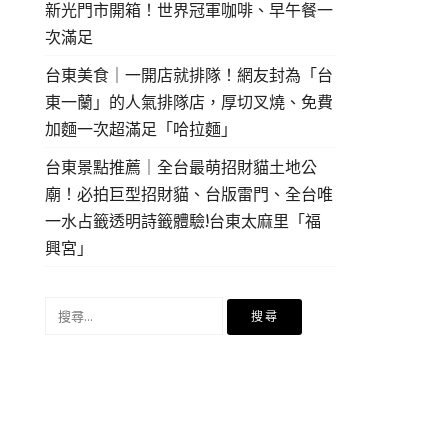
新光門市開箱！世界冠軍咖啡、早午餐一
次滿足
台東美食｜一開店就排隊！網友封為「台
東一蘭」的人氣排隊店，厚切叉燒、免費
加麵一次超滿足「哈拉麵」
台東景點推薦｜全台最萌招財貓土地公
廟！必拍巨型招財貓、台版雷門、全台唯
一水占籤透明詩籤體驗!台東太麻里「福
興宮」
搜
尋
關
鍵
字: