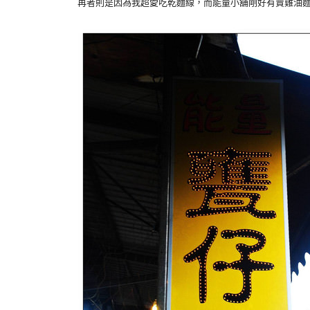
再者則是因為我超愛吃乾麵線，而能量小舖剛好有賣雞油麵