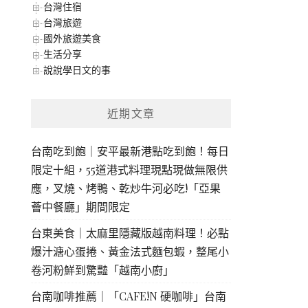
台灣住宿
台灣旅遊
國外旅遊美食
生活分享
說說學日文的事
近期文章
台南吃到飽｜安平最新港點吃到飽！每日
限定十組，55道港式料理現點現做無限供
應，叉燒、烤鴨、乾炒牛河必吃!「亞果
薈中餐廳」期間限定
台東美食｜太麻里隱藏版越南料理！必點
爆汁溏心蛋捲、黃金法式麵包蝦，整尾小
卷河粉鮮到驚豔「越南小廚」
台南咖啡推薦｜「CAFE!N 硬咖啡」台南