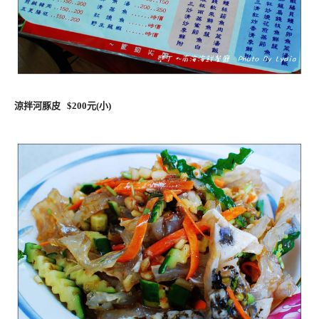
涼拌河豚皮 $200元(小)