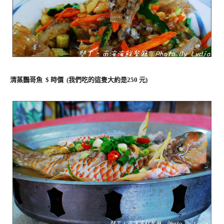
清蒸鸚哥魚 $ 時價 (我們吃的這隻大約是250 元)