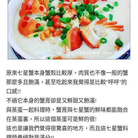
原來七星蟹本身蟹殼比較厚，肉質也不像一般的蟹
那麼多且飽滿，甚至吃起來我覺得是比較"呼呼"的
口感!!
不過它本身的蟹膏卻是又鮮甜又飽滿!
與蒸蛋一起料理時，蟹膏與七星蟹的鮮味都能融合
在蒸蛋裏，所以這個蒸蛋可是鮮的很!
這也是讓我們覺得很驚喜的地方，而且這七星蟹料
理營養絕對是滿分!!