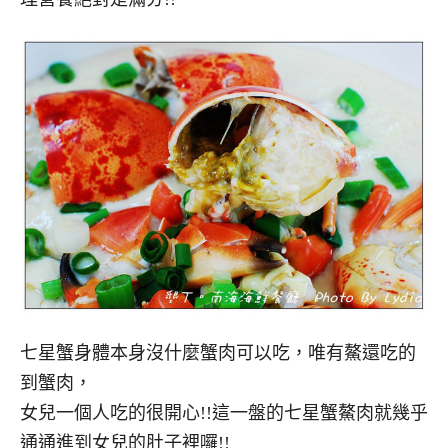
七星蟹身體本身沒什麼蟹肉可以吃，唯有鰲還吃的
到蟹肉，
女兒一個人吃的很開心!!這一盤的七星蟹鰲肉就幾乎
通通進到女兒的肚子裡囉!!