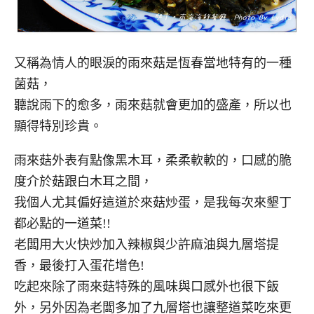
又稱為情人的眼淚的雨來菇是恆春當地特有的一種
菌菇，
聽說雨下的愈多，雨來菇就會更加的盛產，所以也
顯得特別珍貴。
雨來菇外表有點像黑木耳，柔柔軟軟的，口感的脆
度介於菇跟白木耳之間，
我個人尤其偏好這道於來菇炒蛋，是我每次來墾丁
都必點的一道菜!!
老闆用大火快炒加入辣椒與少許麻油與九層塔提
香，最後打入蛋花增色!
吃起來除了雨來菇特殊的風味與口感外也很下飯
外，另外因為老闆多加了九層塔也讓整道菜吃來更