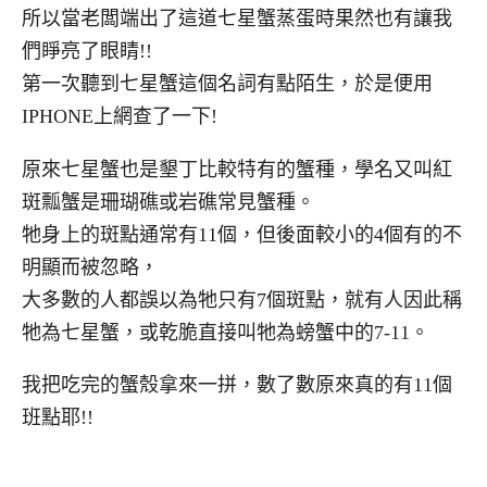
所以當老闆端出了這道七星蟹蒸蛋時果然也有讓我
們睜亮了眼睛!!
第一次聽到七星蟹這個名詞有點陌生，於是便用
IPHONE上網查了一下!
原來七星蟹也是墾丁比較特有的蟹種，學名又叫紅
斑瓢蟹是珊瑚礁或岩礁常見蟹種。
牠身上的斑點通常有11個，但後面較小的4個有的不
明顯而被忽略，
大多數的人都誤以為牠只有7個斑點，就有人因此稱
牠為七星蟹，或乾脆直接叫牠為螃蟹中的7-11。
我把吃完的蟹殼拿來一拼，數了數原來真的有11個
班點耶!!