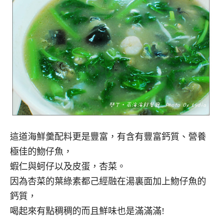
這道海鮮羹配料更是豐富，有含有豐富鈣質、營養
極佳的魩仔魚，
蝦仁與蚵仔以及皮蛋，杏菜。
因為杏菜的葉綠素都己經融在湯裏面加上魩仔魚的
鈣質，
喝起來有點稠稠的而且鮮味也是滿滿滿!