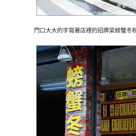
門口大大的字寫著店裡的招牌菜螃蟹冬粉煲