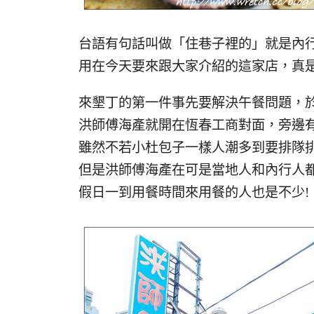
台語有句話叫做「住巷子裡的」就是內
用在今天要來跟大家介紹的這家店，真是
來墾丁的第一件事先要解決午餐問題，於
洪師傅海產就開在恆春工商對面，旁邊有
雖然不若小杜包子一樣人潮多到要排隊
但是洪師傅海產在可是當地人和內行人都
假日一到用餐時間來用餐的人也是不少!