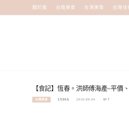
Skip
關於我
台南美食
台灣美食
台灣住
to
content
【食記】恆春。洪師傅海產~平價
LYDIA
2010-09-04
7
台灣美食