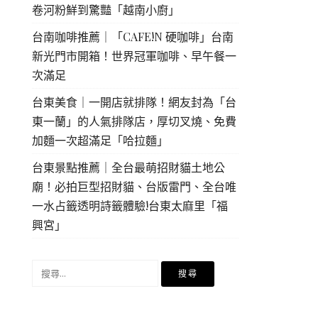
卷河粉鮮到驚豔「越南小廚」
台南咖啡推薦｜「CAFE!N 硬咖啡」台南
新光門市開箱！世界冠軍咖啡、早午餐一
次滿足
台東美食｜一開店就排隊！網友封為「台
東一蘭」的人氣排隊店，厚切叉燒、免費
加麵一次超滿足「哈拉麵」
台東景點推薦｜全台最萌招財貓土地公
廟！必拍巨型招財貓、台版雷門、全台唯
一水占籤透明詩籤體驗!台東太麻里「福
興宮」
搜
尋
關
鍵