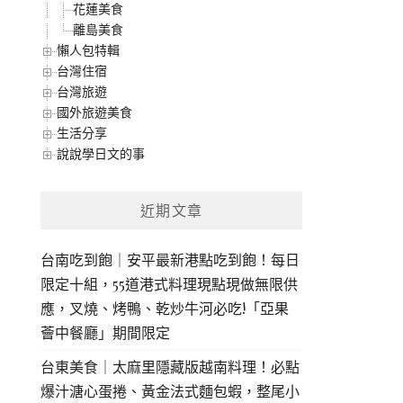
花蓮美食
離島美食
懶人包特輯
台灣住宿
台灣旅遊
國外旅遊美食
生活分享
說說學日文的事
近期文章
台南吃到飽｜安平最新港點吃到飽！每日
限定十組，55道港式料理現點現做無限供
應，叉燒、烤鴨、乾炒牛河必吃!「亞果
薈中餐廳」期間限定
台東美食｜太麻里隱藏版越南料理！必點
爆汁溏心蛋捲、黃金法式麵包蝦，整尾小