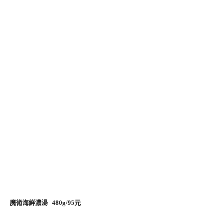
魔術海鮮濃湯 480g/95元