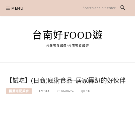
Skip
MENU
to
content
台南好FOOD遊
台灣美食旅遊/台南美食旅遊
【試吃】(日商)魔術食品~居家轟趴的好伙伴
團購宅配美食
LYDIA
2010-08-24
10