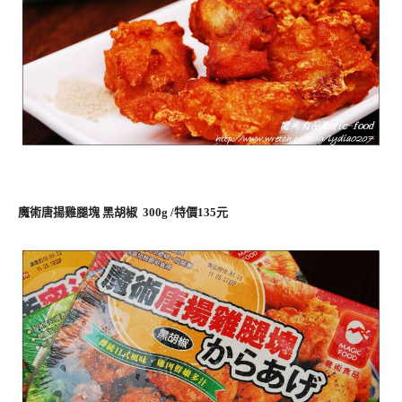
魔術唐揚雞腿塊 黑胡椒 300g /特價135元