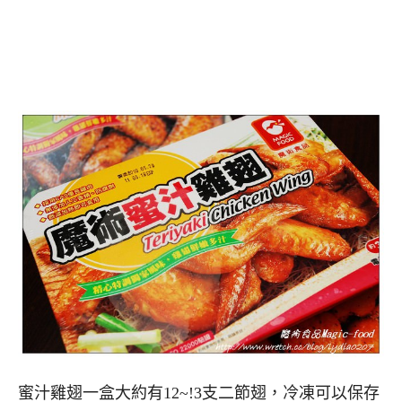
蜜汁雞翅一盒大約有12~!3支二節翅，冷凍可以保存