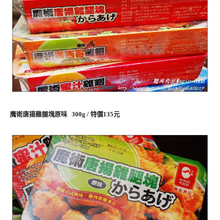
魔術唐揚雞腿塊原味 300g / 特價135元