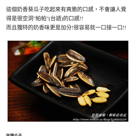
這個奶香葵瓜子吃起來有爽脆的口感，不會讓人覺
得是很空洞"帕帕"(台語)的口感!!
而且獨特的奶香味更是加分!很容易就一口接一口!!
玫瑰瓜子