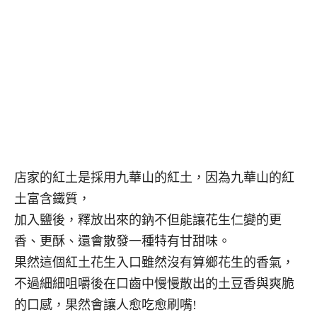
店家的紅土是採用九華山的紅土，因為九華山的紅
土富含鐵質，
加入鹽後，釋放出來的鈉不但能讓花生仁變的更
香、更酥、還會散發一種特有甘甜味。
果然這個紅土花生入口雖然沒有算鄉花生的香氣，
不過細細咀嚼後在口齒中慢慢散出的土豆香與爽脆
的口感，果然會讓人愈吃愈刷嘴!