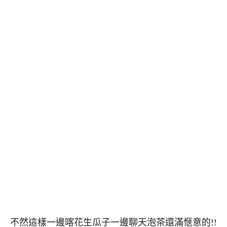
不然這樣一邊喀花生瓜子一邊聊天泡茶還滿愜意的!!