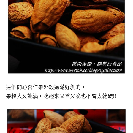
這個開心杏仁果外殼還滿好剝的，
果粒大又飽滿，吃起來又香又脆也不會太乾硬!!