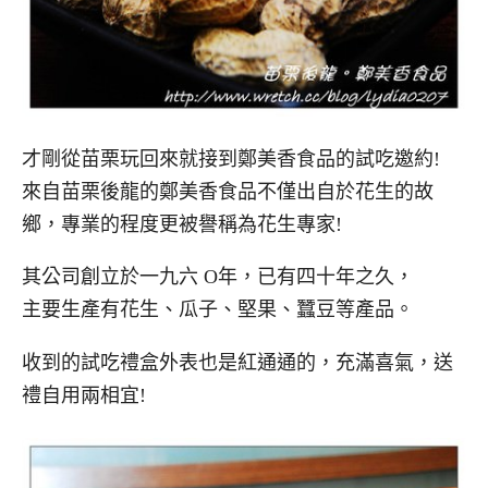
才剛從苗栗玩回來就接到鄭美香食品的試吃邀約!
來自苗栗後龍的鄭美香食品不僅出自於花生的故
鄉，專業的程度更被譽稱為花生專家!
其公司創立於一九六 O年，已有四十年之久，
主要生產有花生、瓜子、堅果、蠶豆等產品。
收到的試吃禮盒外表也是紅通通的，充滿喜氣，送
禮自用兩相宜!