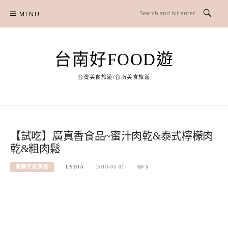
Skip
MENU
to
content
台南好FOOD遊
台灣美食旅遊/台南美食旅遊
【試吃】廣真香食品~蜜汁肉乾&泰式檸檬肉
乾&粗肉鬆
團購宅配美食
LYDIA
2010-05-01
5