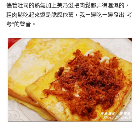
儘管吐司的熱氣加上美乃滋把肉鬆都弄得濕濕的，
粗肉鬆吃起來還是脆感依舊，我ㄧ邊吃ㄧ邊發出"考
考"的聲音。