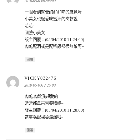
示:
2010-05-0304:08:00
一眼看到就覺的好好吃的感覺喔
小美女也很愛吃蜜汁的肉乾說
哈哈~
圓臉小美女
版主回覆：(05/04/2010 11:24:00)
肉乾配酒或是配稀飯都很無敵阿~
回覆
表
VICKY032476
示:
2010-05-0312:26:00
肉乾.肉鬆我超愛的
常常都拿來當零嘴呢~
版主回覆：(05/04/2010 11:28:00)
當零嘴配祕魯最讚啦~
回覆