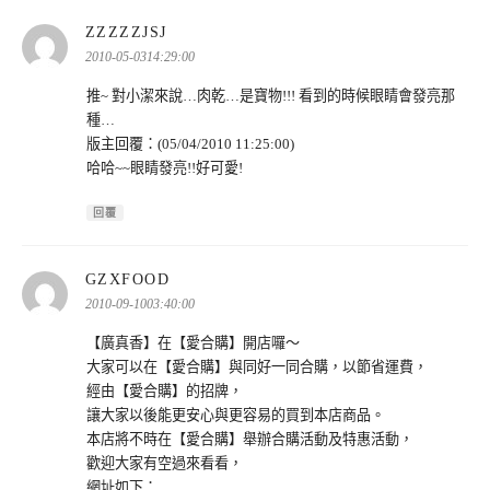
表
ZZZZZJSJ
示:
2010-05-0314:29:00
推~ 對小潔來說…肉乾…是寶物!!! 看到的時候眼睛會發亮那
種…
版主回覆：(05/04/2010 11:25:00)
哈哈~~眼睛發亮!!好可愛!
回覆
表
GZXFOOD
示:
2010-09-1003:40:00
【廣真香】在【愛合購】開店囉～
大家可以在【愛合購】與同好一同合購，以節省運費，
經由【愛合購】的招牌，
讓大家以後能更安心與更容易的買到本店商品。
本店將不時在【愛合購】舉辦合購活動及特惠活動，
歡迎大家有空過來看看，
網址如下：