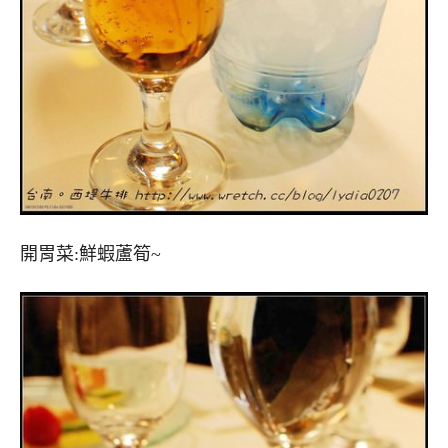
開胃菜:鮮蝦蘆筍~