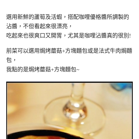
選用新鮮的蘆筍及活蝦，搭配咖哩優格醬所調製的
沾醬，不但看起來很漂亮，
吃起來也很爽口又開胃，尤其是咖哩沾醬真的很別!
前菜可以選用焗烤蘑菇+方塊麵包或是法式牛肉焗麵
包，
我點的是焗烤蘑菇+方塊麵包~