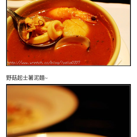
野菇起士薯泥麵~