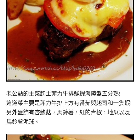
老公點的主菜起士菲力牛排鮮蝦海陸盤五分熟!
這道菜主要是菲力牛排上方有番茄與起司和一隻蝦!
另外盤飾有杏鮑菇，馬鈴薯，紅的青椒，地瓜以及
馬鈴薯泥球。