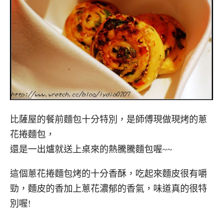
比薩屋的餐前麵包十分特別，是師傅現做現烤的蔥
花捲麵包，
還是一出爐就送上桌來的熱騰騰麵包喔~~
這個蔥花捲麵包烤的十分香酥，吃起來麵皮很有嚼
勁，麵皮的香加上蔥花濃郁的香氣，味道真的很特
別喔!