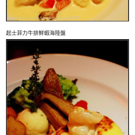
起士菲力牛排鮮蝦海陸盤