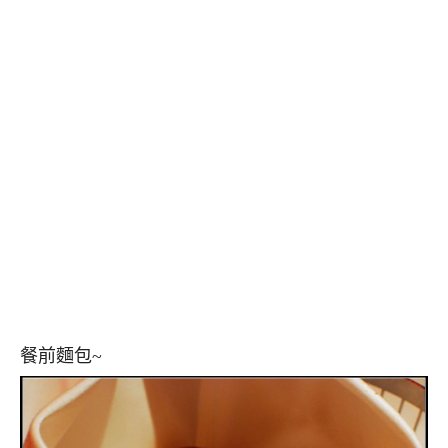
餐前麵包~