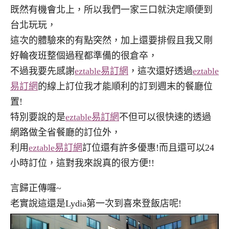
既然有機會北上，所以我們一家三口就決定順便到
台北玩玩，
這次的體驗來的有點突然，加上還要排假且我又剛
好輪夜班整個過程都準備的很倉卒，
不過我要先感謝
eztable易訂網
，這次還好透過
eztable
易訂網
的線上訂位我才能順利的訂到週末的餐廳位
置!
特別要說的是
eztable易訂網
不但可以很快速的透過
網路做全省餐廳的訂位外，
利用
eztable易訂網
訂位還有許多優惠!而且還可以24
小時訂位，這對我來說真的很方便!!
言歸正傳囉~
老實說這還是Lydia第一次到喜來登飯店呢!