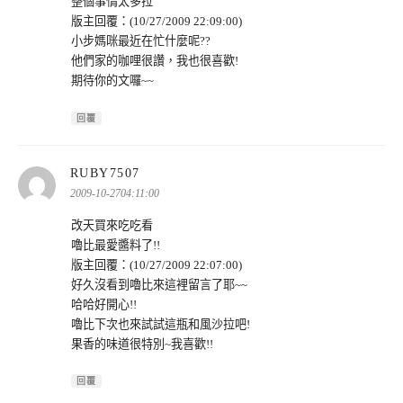
整個事情太多拉
版主回覆：(10/27/2009 22:09:00)
小步媽咪最近在忙什麼呢??
他們家的咖哩很讚，我也很喜歡!
期待你的文囉~~
回覆
表
RUBY7507
示:
2009-10-2704:11:00
改天買來吃吃看
嚕比最愛醬料了!!
版主回覆：(10/27/2009 22:07:00)
好久沒看到嚕比來這裡留言了耶~~
哈哈好開心!!
嚕比下次也來試試這瓶和風沙拉吧!
果香的味道很特別~我喜歡!!
回覆