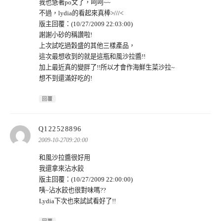
我也急著po文了，呵呵~~
不過，lydia的看起來真棒>///<
版主回覆：(10/27/2009 22:03:00)
謝謝小砂的稱讚啦!
上次試吃過穀盛的其他三樣產品，
這次最想收到的就是這瓶和風沙拉醬!!
加上最近真的變胖了!!所以才會作海鮮生菜沙拉~
想不到還滿好吃的!
回覆
表
Q122528896
示:
2009-10-2709:20:00
和風沙拉醬很好用
我還拿來沾水餃
版主回覆：(10/27/2009 22:00:00)
咦~沾水餃也很對味嗎??
Lydia下次也來試試看好了!!