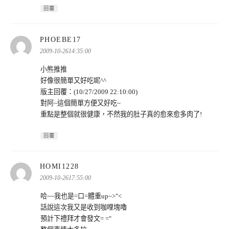
回覆
表
PHOEBE17
示:
2009-10-2614:35:00
小熊推推
好像很簡單又好吃呢^^
版主回覆：(10/27/2009 22:10:00)
對阿~這個簡單方便又好吃~
重點是整個就很健康，不然我的肚子真的愈來愈多肉了!
回覆
表
HOMI1228
示:
2009-10-2617:55:00
哈~~我也是=口=體重up~>"<
話說這次我又是收到咖哩塊嚕
預計下禮拜才會發文= ="