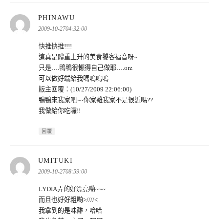
表
PHINAWU
示:
2009-10-2704:32:00
快推快推!!!!
這真是體重上升的美食饕客福音呀~
只是….鴨鴨很懶得自己做耶….orz
可以做好端給我嗎嗚嗚嗚
版主回覆：(10/27/2009 22:06:00)
鴨鴨來我家吧~~你家離我家不是很近嗎??
我做給你吃囉!!
回覆
表
UMITUKI
示:
2009-10-2708:59:00
LYDIA弄的好漂亮喲~~~
而且也好好粗喲>////<
我拿到的是味醂，哈哈