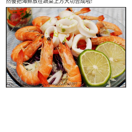
然後把海鮮放在蔬菜上方大功告成啦!