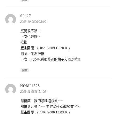
回覆
表
SPJ27
示:
2009-10-2806:23:00
感覺很不錯~~
下次也來買~~
推推
版主回覆：(10/28/2009 15:20:00)
嗯嗯~~謝謝推推
下次可以吃吃看很特別的柚子和風沙拉!!
回覆
表
HOMI1228
示:
2009-11-0618:51:00
阿優威~~我的咖哩還沒煮= ="
都快到九號了~~~要趕緊來煮來PO文>""<
版主回覆：(11/07/2009 13:03:00)