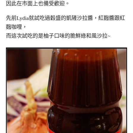
因此在市面上也備受歡迎。
先前Lydia就試吃過穀盛的凱隡沙拉醬，紅麴醬跟紅
麴咖哩，
而這次試吃的是柚子口味的脆鮮綠和風沙拉~