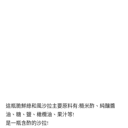
這瓶脆鮮綠和風沙拉主要
原料有:糙米酢、純釀醬
油、糖、鹽、橄欖油、果汁等!
是一瓶含酢的沙拉!