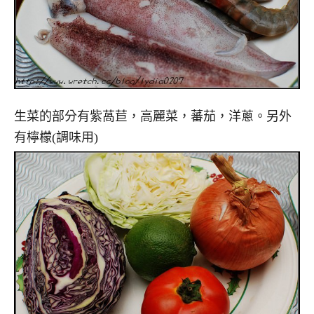
生菜的部分有紫萵苣，高麗菜，蕃茄，洋蔥。另外
有檸檬(調味用)