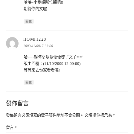
哈哈~小步媽咪忙翻吧!!
期待你的文喔
回覆
表
HOMI1228
示:
2009-11-0817:33:00
哈~~~趕時間隨隨便便發了文了= ="
版主回覆：(11/10/2009 12:00:00)
等等來去你家看看囉!
回覆
發佈留言
發佈留言必須填寫的電子郵件地址不會公開。
必填欄位標示為
*
留言
*