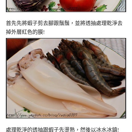
首先先將蝦子剪去腳跟鬚鬚，並將透抽處理乾淨去
掉外層紅色的膜!
處理乾淨的透抽跟蝦子先燙熟，然後以冰水冰鎮!