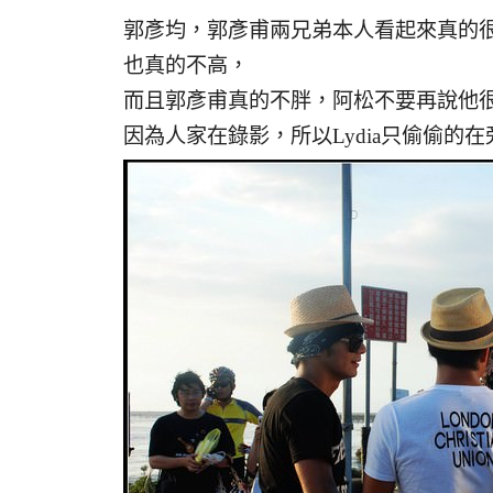
郭彥均，郭彥甫兩兄弟本人看起來真的
也真的不高，
而且郭彥甫真的不胖，阿松不要再說他很
因為人家在錄影，所以Lydia只偷偷的