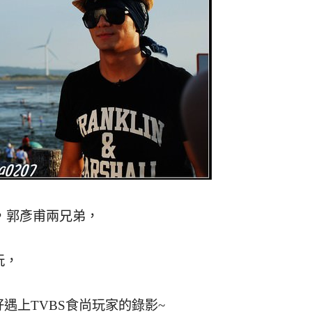
鈞，郭彥甫兩兄弟，
玩，
好遇上TVBS食尚玩家的錄影~