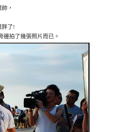
很帥，
胖了!
在旁邊拍了幾張照片而已。