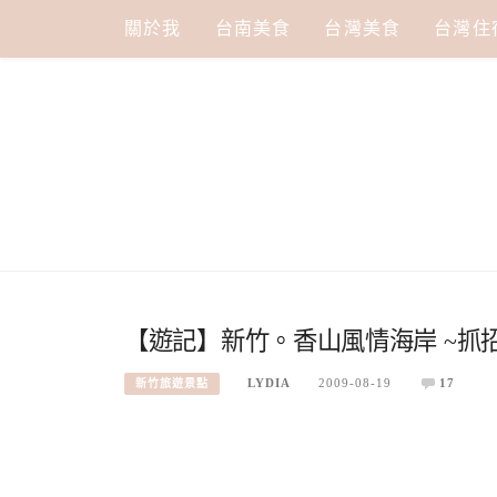
Skip
關於我
台南美食
台灣美食
台灣住
to
content
【遊記】新竹。香山風情海岸 ~抓
LYDIA
2009-08-19
17
新竹旅遊景點