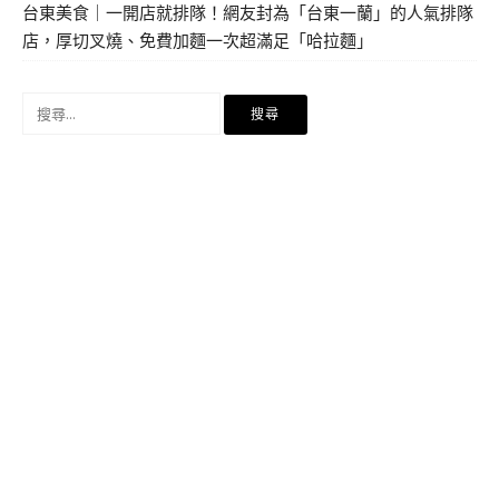
台東美食｜一開店就排隊！網友封為「台東一蘭」的人氣排隊
店，厚切叉燒、免費加麵一次超滿足「哈拉麵」
搜
尋
關
鍵
字: