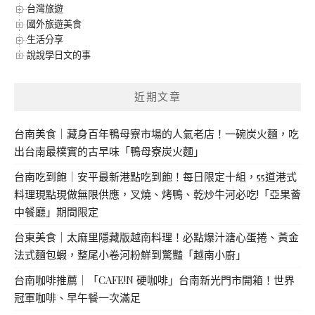
台灣旅遊
國外旅遊美食
生活分享
說說學日文的事
近期文章
台南美食｜藏身百年鴨母寮市場的人氣老店！一碗炭火麵，吃
出台南最樸實的古早味「鴨母寮炭火麵」
台南吃到飽｜安平最新港點吃到飽！每日限定十組，55道港式
料理現點現做無限供應，叉燒、烤鴨、乾炒牛河必吃!「亞果薈
中餐廳」期間限定
台東美食｜太麻里隱藏版越南料理！必點爆汁溏心蛋捲、黃金
法式麵包蝦，整尾小卷河粉鮮到驚豔「越南小廚」
台南咖啡推薦｜「CAFE!N 硬咖啡」台南新光門市開箱！世界
冠軍咖啡、早午餐一次滿足