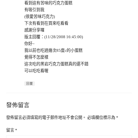
看到這有苦味的巧克力蛋糕
有吸引到我
(很愛苦味巧克力)
下次有看到在買來吃看看
感謝分享囉
版主回覆：(11/28/2008 16:45:00)
你好~
我以前也吃過幾次85度c的小蛋糕
覺得不怎麼樣
這次吃的黑岩巧克力蛋糕真的還不錯
可以吃吃看喔
回覆
發佈留言
發佈留言必須填寫的電子郵件地址不會公開。
必填欄位標示為
*
留言
*