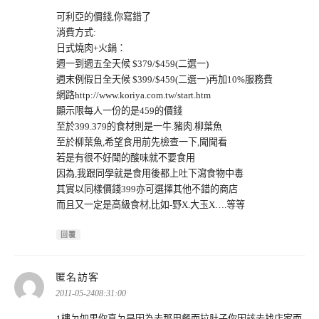
可利亞的價錢,你寫錯了
消費方式:
日式燒肉+火鍋：
週一到週五全天候 $379/$459(二選一)
週末例假日全天候 $399/$459(二選一)再加10%服務費
網路http://www.koriya.com.tw/start.htm
顯示限每人一份的是459的價錢
至於399.379的食材則是一牛.豬肉.柳葉魚
至於柳葉魚,希望食用前先檢查一下,聞聞看
若是有很不好聞的酸味就不要食用
因為,我跟同學就是食用後都上吐下瀉食物中毒
其實以同樣價錢399亦可選擇其他不錯的商店
而且又一定是高級食材,比如-野X.大玉X….等等
回覆
表
匿名訪客
示:
2011-05-2408:31:00
1樓ㄉ如果你真ㄉ是因為去那用餐而拉肚子你因該去找店家而