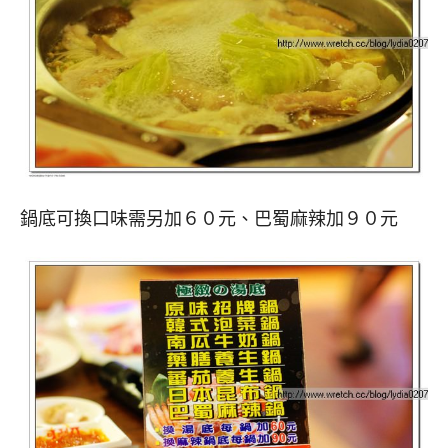
鍋底可換口味需另加６０元、巴蜀麻辣加９０元