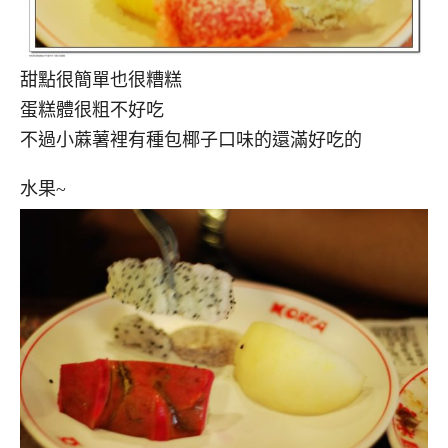
甜點很簡單也很糟糕
蛋糕體很粗不好吃
不過小蔴薯裡有種包椰子口味的還滿好吃的
水果~