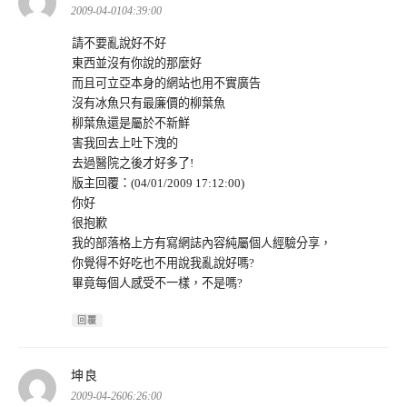
示:
2009-04-0104:39:00
請不要亂說好不好
東西並沒有你說的那麼好
而且可立亞本身的網站也用不實廣告
沒有冰魚只有最廉價的柳葉魚
柳葉魚還是屬於不新鮮
害我回去上吐下洩的
去過醫院之後才好多了!
版主回覆：(04/01/2009 17:12:00)
你好
很抱歉
我的部落格上方有寫網誌內容純屬個人經驗分享，
你覺得不好吃也不用說我亂說好嗎?
畢竟每個人感受不一樣，不是嗎?
回覆
表
坤良
示:
2009-04-2606:26:00