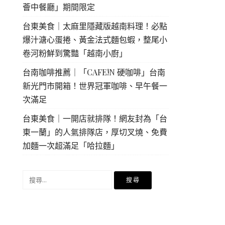
薈中餐廳」期間限定
台東美食｜太麻里隱藏版越南料理！必點
爆汁溏心蛋捲、黃金法式麵包蝦，整尾小
卷河粉鮮到驚豔「越南小廚」
台南咖啡推薦｜「CAFE!N 硬咖啡」台南
新光門市開箱！世界冠軍咖啡、早午餐一
次滿足
台東美食｜一開店就排隊！網友封為「台
東一蘭」的人氣排隊店，厚切叉燒、免費
加麵一次超滿足「哈拉麵」
搜
尋
關
鍵
字: