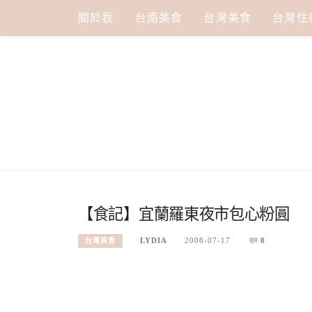
Skip
關於我
台南美食
台灣美食
台灣住
to
content
【食記】宜蘭羅東夜市包心粉圓
LYDIA
2008-07-17
0
台灣美食