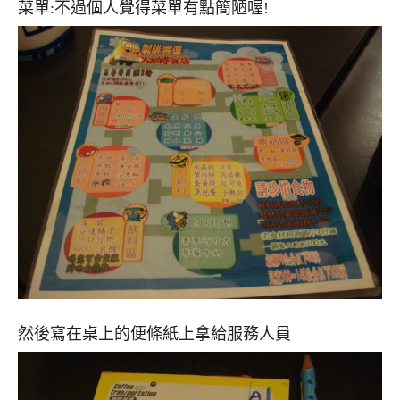
菜單:不過個人覺得菜單有點簡陋喔!
然後寫在桌上的便條紙上拿給服務人員