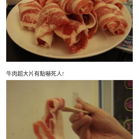
牛肉超大片有點嚇死人!