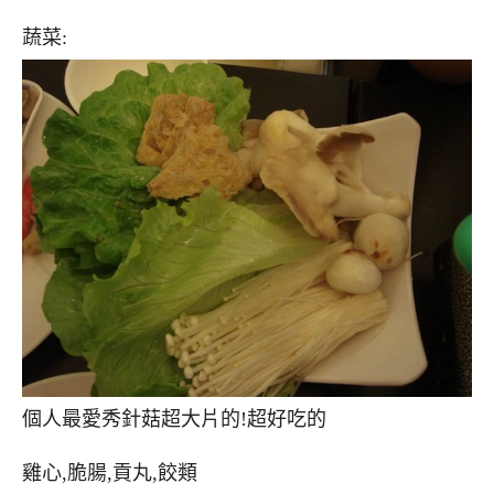
蔬菜:
個人最愛秀針菇超大片的!超好吃的
雞心,脆腸,貢丸,餃類