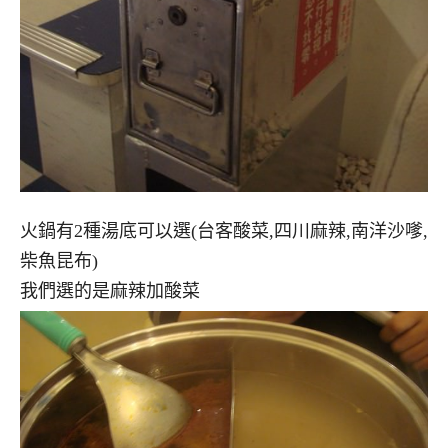
火鍋有2種湯底可以選(台客酸菜,四川麻辣,南洋沙嗲,
柴魚昆布)
我們選的是麻辣加酸菜