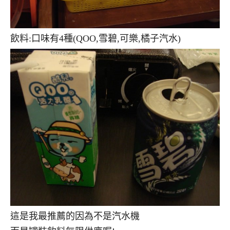
飲料:口味有4種(QOO,雪碧,可樂,橘子汽水)
這是我最推薦的因為不是汽水機