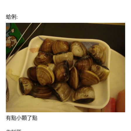
蛤俐:
有點小顆了點