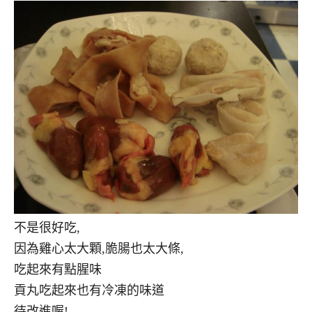
不是很好吃,
因為雞心太大顆,脆腸也太大條,
吃起來有點腥味
貢丸吃起來也有冷凍的味道
待改進喔!