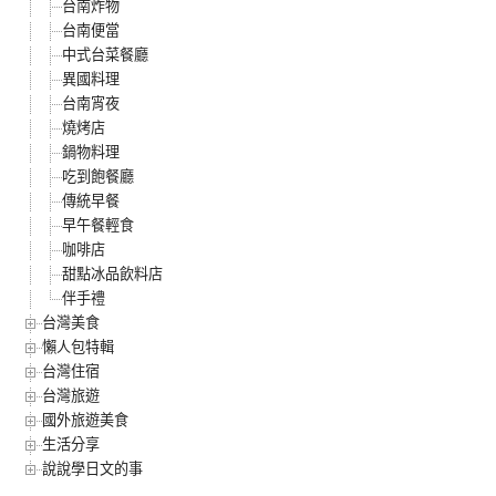
台南炸物
台南便當
中式台菜餐廳
異國料理
台南宵夜
燒烤店
鍋物料理
吃到飽餐廳
傳統早餐
早午餐輕食
咖啡店
甜點冰品飲料店
伴手禮
台灣美食
懶人包特輯
台灣住宿
台灣旅遊
國外旅遊美食
生活分享
說說學日文的事