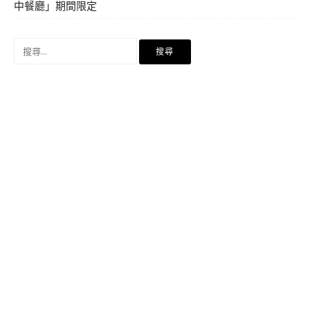
中餐廳」期間限定
搜
尋
關
鍵
字: