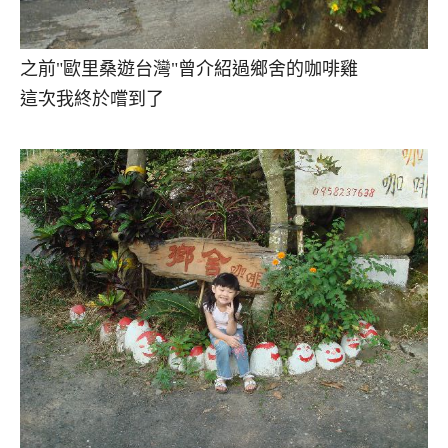
之前"歐里桑遊台灣"曾介紹過鄉舍的咖啡雞
這次我終於嚐到了