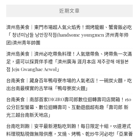
近期文章
濟州島美食｜東門市場超人氣火焰秀！焗烤龍蝦、蟹膏飯必吃
「 청년미남들 낭만장작점(handsome youngmen 济州青年帅
团)濟州青年帥團
濟州島美食｜濟州必吃帶魚料理！人氣燉帶魚、烤帶魚一次滿
足，還可以採買伴手禮「濟州廣海 涯月本店 제주광해 애월본
점 Jeju Gwanghae Aewol」
台南美食｜藏身百年鴨母寮市場的人氣老店！一碗炭火麵，吃
出台南最樸實的古早味「鴨母寮炭火麵」
台南美食｜南部首家DIGIRO壽司郎數位迴轉壽司店開箱！150
公分巨型螢幕、數位迴轉壽司、互動遊戲超有趣「壽司郎 新
光三越台南新天地店」
台南吃到飽｜安平最新港點吃到飽！每日限定十組，55道港式
料理現點現做無限供應，叉燒、烤鴨、乾炒牛河必吃!「亞果薈