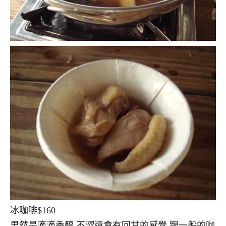
冰咖啡$160
果然是滴滴香醇,不澀還會有回甘的感覺,跟一般的咖