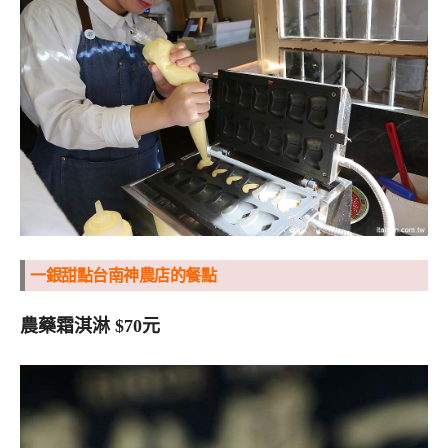
一銀甜點台南神農店的餐點
農藥霜淇淋 $70元