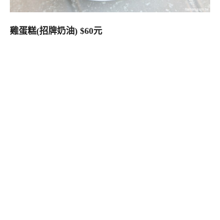
雞蛋糕(招牌奶油) $60元