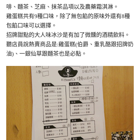
啡、麵茶、芝麻、抹茶品項以及農藥霜淇淋。
雞蛋糕共有9種口味，除了無包餡的原味外還有8種
包餡口味可以選擇。
招牌甜點的大人味冰沙是有加了微醺的酒精飲料。
聽店員說熱賣商品是:雞蛋糕(伯爵、重乳酪跟招牌奶
油)、一銀仙草跟麵茶也是必點。