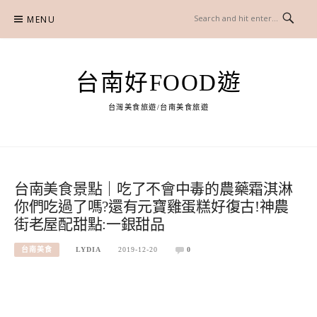
Skip
MENU
to
content
台南好FOOD遊
台灣美食旅遊/台南美食旅遊
台南美食景點｜吃了不會中毒的農藥霜淇淋
你們吃過了嗎?還有元寶雞蛋糕好復古!神農
街老屋配甜點:一銀甜品
台南美食
LYDIA
2019-12-20
0