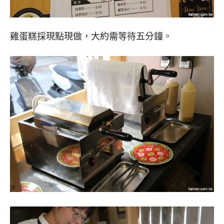
雞蛋糕採現點現做，大約需等待五分鐘。