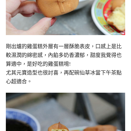
剛出爐的雞蛋糕外層有一層酥脆表皮，口感上是比
較濕潤的綿密感，內餡多奶香濃郁，甜度我覺得也
算適中，是好吃的雞蛋糕唷!
尤其元寶造型也很討喜，再配碗仙草冰當下午茶點
心超適合。