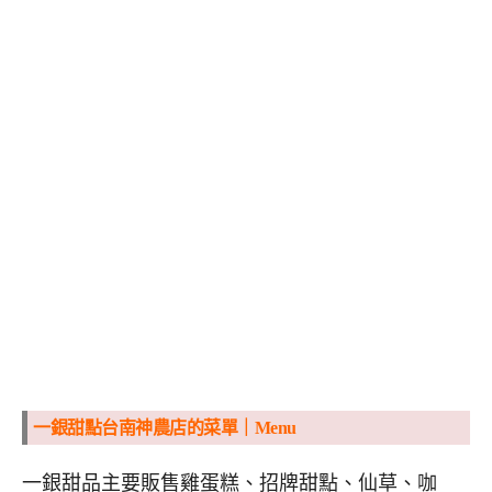
一銀甜點台南神農店的菜單｜Menu
一銀甜品主要販售雞蛋糕、招牌甜點、仙草、咖