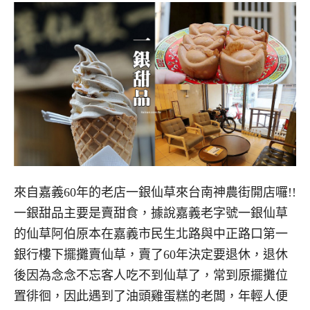
來自嘉義60年的老店一銀仙草來台南神農街開店囉!!
一銀甜品主要是賣甜食，據說嘉義老字號一銀仙草
的仙草阿伯原本在嘉義市民生北路與中正路口第一
銀行樓下擺攤賣仙草，賣了60年決定要退休，退休
後因為念念不忘客人吃不到仙草了，常到原擺攤位
置徘徊，因此遇到了油頭雞蛋糕的老闆，年輕人便