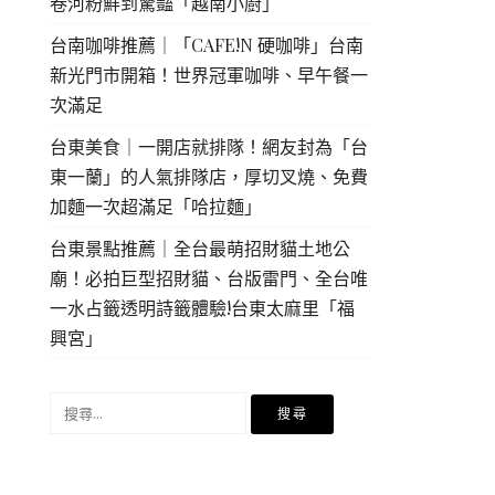
卷河粉鮮到驚豔「越南小廚」
台南咖啡推薦｜「CAFE!N 硬咖啡」台南
新光門市開箱！世界冠軍咖啡、早午餐一
次滿足
台東美食｜一開店就排隊！網友封為「台
東一蘭」的人氣排隊店，厚切叉燒、免費
加麵一次超滿足「哈拉麵」
台東景點推薦｜全台最萌招財貓土地公
廟！必拍巨型招財貓、台版雷門、全台唯
一水占籤透明詩籤體驗!台東太麻里「福
興宮」
搜
尋
關
鍵