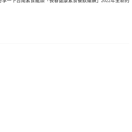
來分享一下台南素食龍頭「長春健康素食餐飲連鎖」2022年全新的