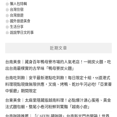
懶人包特輯
台灣住宿
台灣旅遊
國外旅遊美食
生活分享
說說學日文的事
近期文章
台南美食｜藏身百年鴨母寮市場的人氣老店！一碗炭火麵，吃
出台南最樸實的古早味「鴨母寮炭火麵」
台南吃到飽｜安平最新港點吃到飽！每日限定十組，55道港式
料理現點現做無限供應，叉燒、烤鴨、乾炒牛河必吃!「亞果薈
中餐廳」期間限定
台東美食｜太麻里隱藏版越南料理！必點爆汁溏心蛋捲、黃金
法式麵包蝦，整尾小卷河粉鮮到驚豔「越南小廚」
台南咖啡推薦｜「CAFE!N 硬咖啡」台南新光門市開箱！世界