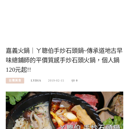
嘉義火鍋｜ㄚ聰伯手炒石頭鍋~傳承道地古早
味總鋪師的平價質感手炒石頭火鍋，個人鍋
120元起!!
台灣美食
LYDIA
2019-02-15
0