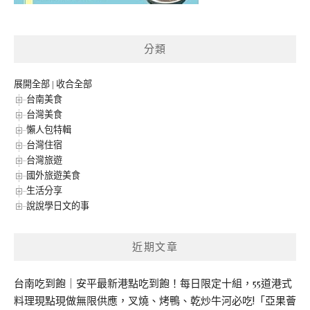
分類
展開全部
|
收合全部
台南美食
台灣美食
懶人包特輯
台灣住宿
台灣旅遊
國外旅遊美食
生活分享
說說學日文的事
近期文章
台南吃到飽｜安平最新港點吃到飽！每日限定十組，55道港式
料理現點現做無限供應，叉燒、烤鴨、乾炒牛河必吃!「亞果薈