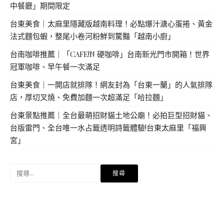
中餐廳」期間限定
台東美食｜太麻里隱藏版越南料理！必點爆汁溏心蛋捲、黃金
法式麵包蝦，整尾小卷河粉鮮到驚豔「越南小廚」
台南咖啡推薦｜「CAFE!N 硬咖啡」台南新光門市開箱！世界
冠軍咖啡、早午餐一次滿足
台東美食｜一開店就排隊！網友封為「台東一蘭」的人氣排隊
店，厚切叉燒、免費加麵一次超滿足「哈拉麵」
台東景點推薦｜全台最萌招財貓土地公廟！必拍巨型招財貓、
台版雷門、全台唯一水占籤透明詩籤體驗!台東太麻里「福興
宮」
搜
尋
關
鍵
字: