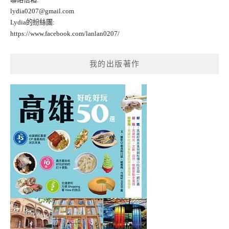
lydia0207@gmail.com
Lydia的紛絲團:
https://www.facebook.com/lanlan0207/
我的出版著作