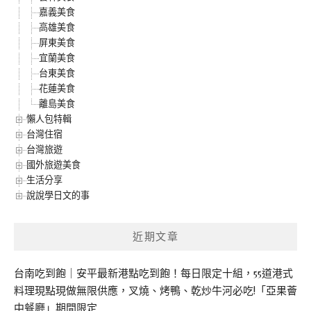
嘉義美食
高雄美食
屏東美食
宜蘭美食
台東美食
花蓮美食
離島美食
懶人包特輯
台灣住宿
台灣旅遊
國外旅遊美食
生活分享
說說學日文的事
近期文章
台南吃到飽｜安平最新港點吃到飽！每日限定十組，55道港式
料理現點現做無限供應，叉燒、烤鴨、乾炒牛河必吃!「亞果薈
中餐廳」期間限定