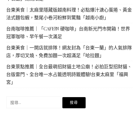
台東美食｜太麻里隱藏版越南料理！必點爆汁溏心蛋捲、黃金
法式麵包蝦，整尾小卷河粉鮮到驚豔「越南小廚」
台南咖啡推薦｜「CAFE!N 硬咖啡」台南新光門市開箱！世界
冠軍咖啡、早午餐一次滿足
台東美食｜一開店就排隊！網友封為「台東一蘭」的人氣排隊
店，厚切叉燒、免費加麵一次超滿足「哈拉麵」
台東景點推薦｜全台最萌招財貓土地公廟！必拍巨型招財貓、
台版雷門、全台唯一水占籤透明詩籤體驗!台東太麻里「福興
宮」
搜
尋
關
鍵
字: