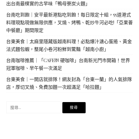
出台南最樸實的古早味「鴨母寮炭火麵」
台南吃到飽｜安平最新港點吃到飽！每日限定十組，55道港式
料理現點現做無限供應，叉燒、烤鴨、乾炒牛河必吃!「亞果薈
中餐廳」期間限定
台東美食｜太麻里隱藏版越南料理！必點爆汁溏心蛋捲、黃金
法式麵包蝦，整尾小卷河粉鮮到驚豔「越南小廚」
台南咖啡推薦｜「CAFE!N 硬咖啡」台南新光門市開箱！世界
冠軍咖啡、早午餐一次滿足
台東美食｜一開店就排隊！網友封為「台東一蘭」的人氣排隊
店，厚切叉燒、免費加麵一次超滿足「哈拉麵」
搜
尋
關
鍵
字: